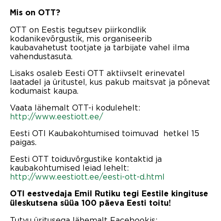
Mis on OTT?
OTT on Eestis tegutsev piirkondlik
kodanikevõrgustik, mis organiseerib
kaubavahetust tootjate ja tarbijate vahel ilma
vahendustasuta.
Lisaks osaleb Eesti OTT aktiivselt erinevatel
laatadel ja üritustel, kus pakub maitsvat ja põnevat
kodumaist kaupa.
Vaata lähemalt OTT-i kodulehelt:
http://www.eestiott.ee/
Eesti OTI Kaubakohtumised toimuvad hetkel 15
paigas.
Eesti OTT toiduvõrgustike kontaktid ja
kaubakohtumised leiad lehelt:
http://www.eestiott.ee/eesti-ott-d.html
OTI eestvedaja Emil Rutiku tegi Eestile kingituse
üleskutsena süüa 100 päeva Eesti toitu!
Tutvu üritusega lähemalt Facebookis: