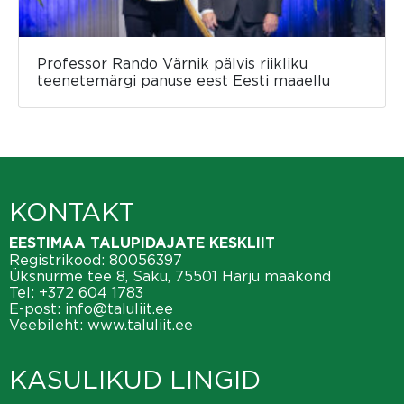
Professor Rando Värnik pälvis riikliku
teenetemärgi panuse eest Eesti maaellu
KONTAKT
EESTIMAA TALUPIDAJATE KESKLIIT
Registrikood: 80056397
Üksnurme tee 8, Saku, 75501 Harju maakond
Tel:
+372 604 1783
E-post:
info@taluliit.ee
Veebileht:
www.taluliit.ee
KASULIKUD LINGID