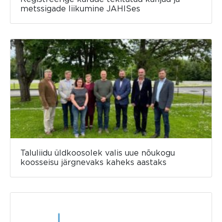
metssigade liikumine JAHISes
Taluliidu üldkoosolek valis uue nõukogu
koosseisu järgnevaks kaheks aastaks