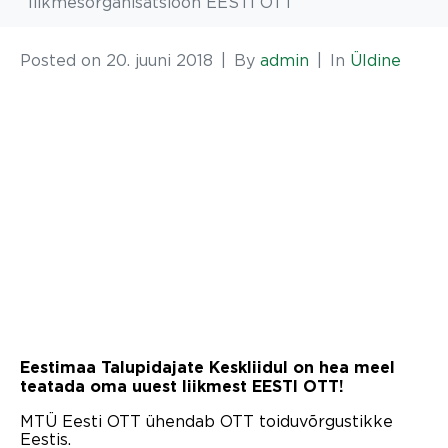
liikmesorganisatsioon EESTI OTT
Posted on
20. juuni 2018
By
admin
In
Üldine
Eestimaa Talupidajate Keskliidul on hea meel
teatada oma uuest liikmest EESTI OTT!
MTÜ Eesti OTT ühendab OTT toiduvõrgustikke
Eestis.