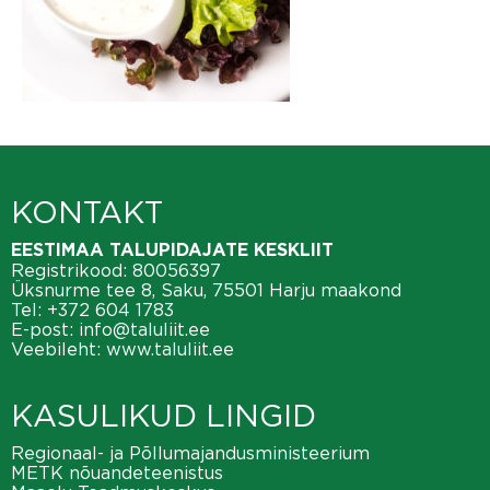
KONTAKT
EESTIMAA TALUPIDAJATE KESKLIIT
Registrikood: 80056397
Üksnurme tee 8, Saku, 75501 Harju maakond
Tel:
+372 604 1783
E-post:
info@taluliit.ee
Veebileht:
www.taluliit.ee
KASULIKUD LINGID
Regionaal- ja Põllumajandusministeerium
METK nõuandeteenistus