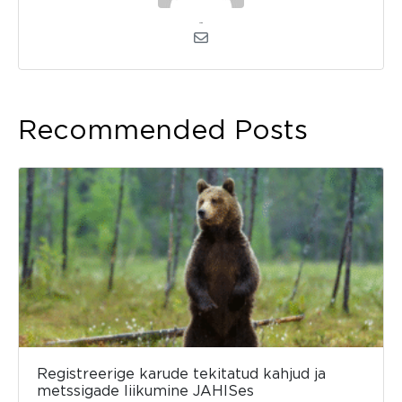
admin
Recommended Posts
Registreerige karude tekitatud kahjud ja
metssigade liikumine JAHISes