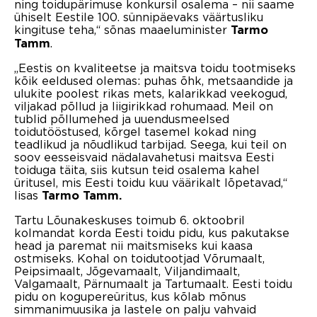
ning toidupärimuse konkursil osalema – nii saame
ühiselt Eestile 100. sünnipäevaks väärtusliku
kingituse teha,“ sõnas maaeluminister
Tarmo
.
Tamm
„Eestis on kvaliteetse ja maitsva toidu tootmiseks
kõik eeldused olemas: puhas õhk, metsaandide ja
ulukite poolest rikas mets, kalarikkad veekogud,
viljakad põllud ja liigirikkad rohumaad. Meil on
tublid põllumehed ja uuendusmeelsed
toidutööstused, kõrgel tasemel kokad ning
teadlikud ja nõudlikud tarbijad. Seega, kui teil on
soov eesseisvaid nädalavahetusi maitsva Eesti
toiduga täita, siis kutsun teid osalema kahel
üritusel, mis Eesti toidu kuu väärikalt lõpetavad,“
lisas
Tarmo Tamm.
Tartu Lõunakeskuses toimub 6. oktoobril
kolmandat korda Eesti toidu pidu, kus pakutakse
head ja paremat nii maitsmiseks kui kaasa
ostmiseks. Kohal on toidutootjad Võrumaalt,
Peipsimaalt, Jõgevamaalt, Viljandimaalt,
Valgamaalt, Pärnumaalt ja Tartumaalt. Eesti toidu
pidu on kogupereüritus, kus kõlab mõnus
simmanimuusika ja lastele on palju vahvaid