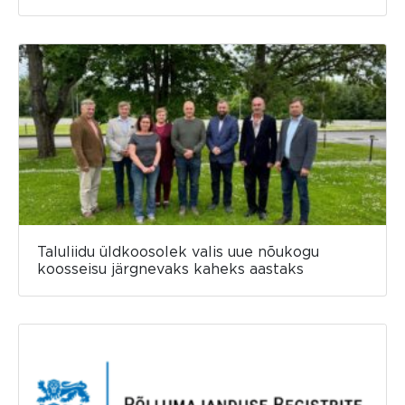
Taluliidu üldkoosolek valis uue nõukogu
koosseisu järgnevaks kaheks aastaks