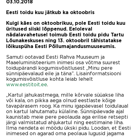
03.10.2018
Eesti toidu kuu jätkub ka oktoobris
Kuigi käes on oktoobrikuu, pole Eesti toidu kuu
üritused siiski lõppenud. Eeloleval
nädalavahetusel toimub Eesti toidu pidu Tartu
Lõunakeskuses ning 13. oktoobril tähistatakse
lõikuspüha Eesti Põllumajandusmuuseumis.
Samuti ootavad Eesti Rahva Muuseum ja
Maaeluministeerium inimesi osa võtma suurest
toidupärandi kogumisvõistlusest „Minu pere
sünnipäevalaud eile ja täna”. Lisainformatsiooni
kogumisvõistluse kohta leiab lehelt
www.eestitoit.ee
.
„Kartul jahukastmega, mille kõrvale süüakse liha
või kala, on pikka aega olnud eestlaste kõige
tavapärasem roog. Ka minu igapäevasel toidulaual
on kartul lahutamatu külaline. Sünnipäevade ajal
kaunistab meie pere peolauda aga erilise retsepti
järgi valmistatud ahjukartul ning eestimaine liha.
Ilma nendeta ei möödu ükski pidu. Loodan, et Eesti
inimesed on agarad oma peolaua lugusid jagama