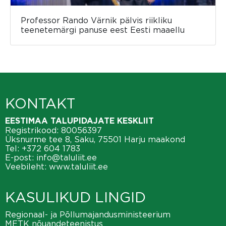
Professor Rando Värnik pälvis riikliku
teenetemärgi panuse eest Eesti maaellu
KONTAKT
EESTIMAA TALUPIDAJATE KESKLIIT
Registrikood: 80056397
Üksnurme tee 8, Saku, 75501 Harju maakond
Tel:
+372 604 1783
E-post:
info@taluliit.ee
Veebileht:
www.taluliit.ee
KASULIKUD LINGID
Regionaal- ja Põllumajandusministeerium
METK nõuandeteenistus