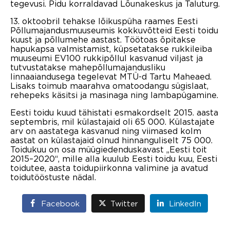
tegevusi. Pidu korraldavad Lõunakeskus ja Taluturg.
13. oktoobril tehakse lõikuspüha raames Eesti
Põllumajandusmuuseumis kokkuvõtteid Eesti toidu
kuust ja põllumehe aastast. Töötoas õpitakse
hapukapsa valmistamist, küpsetatakse rukkileiba
muuseumi EV100 rukkipõllul kasvanud viljast ja
tutvustatakse mahepõllumajandusliku
linnaaiandusega tegelevat MTÜ-d Tartu Maheaed.
Lisaks toimub maarahva omatoodangu sügislaat,
rehepeks käsitsi ja masinaga ning lambapügamine.
Eesti toidu kuud tähistati esmakordselt 2015. aasta
septembris, mil külastajaid oli 65 000. Külastajate
arv on aastatega kasvanud ning viimased kolm
aastat on külastajaid olnud hinnanguliselt 75 000.
Toidukuu on osa müügiedenduskavast „Eesti toit
2015–2020“, mille alla kuulub Eesti toidu kuu, Eesti
toidutee, aasta toidupiirkonna valimine ja avatud
toidutööstuste nädal.
Facebook
Twitter
LinkedIn