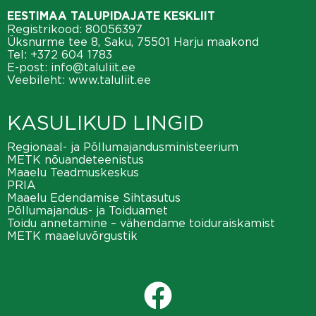
EESTIMAA TALUPIDAJATE KESKLIIT
Registrikood: 80056397
Üksnurme tee 8, Saku, 75501 Harju maakond
Tel:
+372 604 1783
E-post:
info@taluliit.ee
Veebileht:
www.taluliit.ee
KASULIKUD LINGID
Regionaal- ja Põllumajandusministeerium
METK nõuandeteenistus
Maaelu Teadmuskeskus
PRIA
Maaelu Edendamise Sihtasutus
Põllumajandus- ja Toiduamet
Toidu annetamine – vähendame toiduraiskamist
METK maaeluvõrgustik