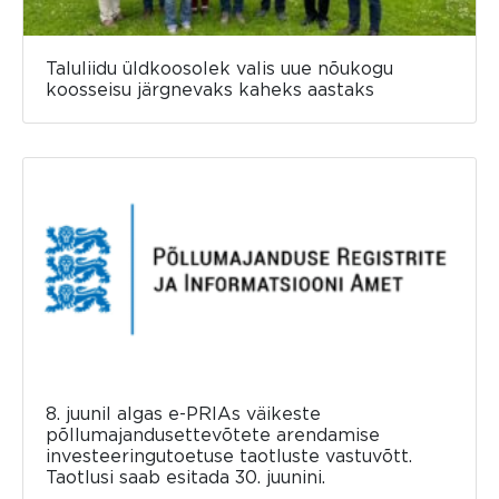
Taluliidu üldkoosolek valis uue nõukogu
koosseisu järgnevaks kaheks aastaks
8. juunil algas e-PRIAs väikeste
põllumajandusettevõtete arendamise
investeeringutoetuse taotluste vastuvõtt.
Taotlusi saab esitada 30. juunini.