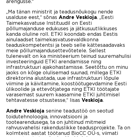
arengusse.“
„Ma tänan ministrit ja teadusnõukogu nende
usalduse eest,“ sõnas
. „Eesti
Andre Veskioja
Taimekasvatuse Instituudil on Eesti
põllumajanduse edukuses ja jätkusuutlikkuses
kanda oluline roll. ETKI koondab endas Eestis
ainulaadset taimekasvatusevaldkonna
teaduskompetentsi ja teeb selle kättesaadavaks
meie põllumajandusettevõtetele. Sellest
tulenevalt on ka ministeerium teinud suuremahulisi
investeeringuid ETKI arendamisse ning
infrastruktuuri ajakohastamisse. Seetõttu on minu
jaoks on kõige olulisemad suunad, millega ETKI
direktorina alustada, uue infrastruktuuri lõpule
viimine ja käivitamine, koostöötugevdamine Eesti
ülikoolide ja ettevõtjatega ning ETKI töötajate
varasemast suurem kaasamine ETKI juhtimisel
tehtavatesse otsustesse,“ lisas
.
Veskioja
senine teadustöö on seotud
Andre Veskioja
toidutehnoloogia, innovatsiooni ja
tootearendusega, ta on juhtinud mitmeid
rahvusvahelisi rakenduslikke teadusprojekte. Ta on
kolmteist aastat töötanud BioCC OÜ-s, viimati