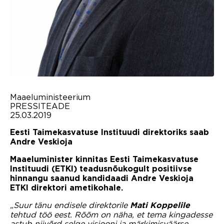
Maaeluministeerium
PRESSITEADE
25.03.2019
Eesti Taimekasvatuse Instituudi direktoriks saab
Andre Veskioja
Maaeluminister kinnitas Eesti Taimekasvatuse
Instituudi (ETKI) teadusnõukogult positiivse
hinnangu saanud kandidaadi Andre Veskioja
ETKI direktori ametikohale.
„Suur tänu endisele direktorile
Mati Koppelile
tehtud töö eest. Rõõm on näha, et tema kingadesse
astub niivõrd selge visiooni ja märkimisväärse