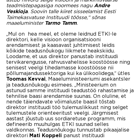
teadmistepagasiga noormees nagu
Andre
. Soovin talle kiiret sisseelamist Eesti
Veskioja
Taimekasvatuse Instituudi töösse,“ sõnas
maaeluminister
.
Tarmo Tamm
„Mul on hea meel, et oleme leidnud ETKI-le
direktori, kelle visioon organisatsiooni
arendamisest ja kaasavast juhtimisest leidis
kõikide teadusnõukogu liikmete heakskiidu.
Loodame, et uus direktor panustab instituudi
tervikarengusse, rahvusvahelisse koostöösse ning
senisest veelgi tihedamasse koostöösse nii
põllumajandussektoriga kui ka ülikoolidega,“ ütles
, Maaeluministeeriumi asekantsler
Toomas Kevvai
ja teadusnõukogu esimees. „Ministeerium on
astunud samme instituudi teadustöö rahastamise ja
tehnilise baasi arendamise suunas. On oluline, et
nende täiendavate võimaluste baasil tõstab
direktor instituudi töö tulemuslikkust ning selget
tulemustele orienteeritust veelgi. Järgmisest
aastast jõustub uus sordiaretuse programm, mis
defineerib muuhulgas ETKI suunad selles
valdkonnas. Teadusnõukogu tunnustab pikaajalise
direktori
panust instituudi
Mati Koppeli