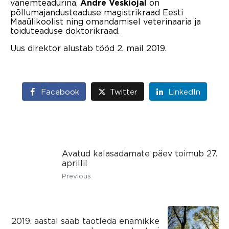
vanemteadurina.
on
Andre Veskiojal
põllumajandusteaduse magistrikraad Eesti
Maaülikoolist ning omandamisel veterinaaria ja
toiduteaduse doktorikraad.
Uus direktor alustab tööd 2. mail 2019.
Facebook
Twitter
LinkedIn
Avatud kalasadamate päev toimub 27.
aprillil
Previous
2019. aastal saab taotleda enamikke