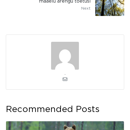
maaelu arengu toetusi
Next
admin
Recommended Posts