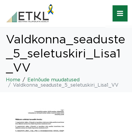
Valdkonna_seaduste
_5_seletuskiri_Lisa1
_VV
Home
Eelnõude muudatused
Valdkonna_seaduste_5_seletuskiri_Lisa1_VV