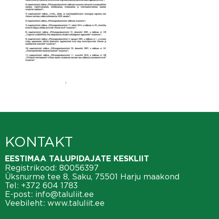
KONTAKT
EESTIMAA TALUPIDAJATE KESKLIIT
Registrikood: 80056397
Üksnurme tee 8, Saku, 75501 Harju maakond
Tel:
+372 604 1783
E-post:
info@taluliit.ee
Veebileht:
www.taluliit.ee