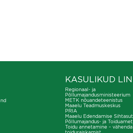
KASULIKUD LIN
Regionaal- ja
Põllumajandusministeerium
METK nõuandeteenistus
ond
Maaelu Teadmuskeskus
PRIA
Maaelu Edendamise Sihtasut
Põllumajandus- ja Toiduamet
Toidu annetamine – vähend
toiduraiskamist