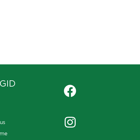
GID
us
ame