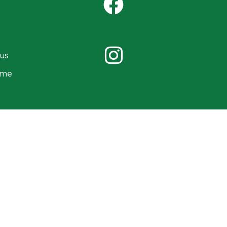
us
ame