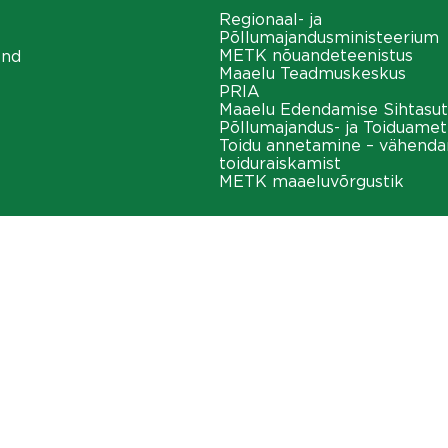
Regionaal- ja
Põllumajandusministeerium
METK nõuandeteenistus
ond
Maaelu Teadmuskeskus
PRIA
Maaelu Edendamise Sihtasut
Põllumajandus- ja Toiduamet
Toidu annetamine – vähend
toiduraiskamist
METK maaeluvõrgustik