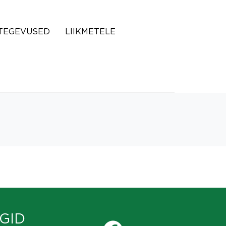
TEGEVUSED
LIIKMETELE
GID