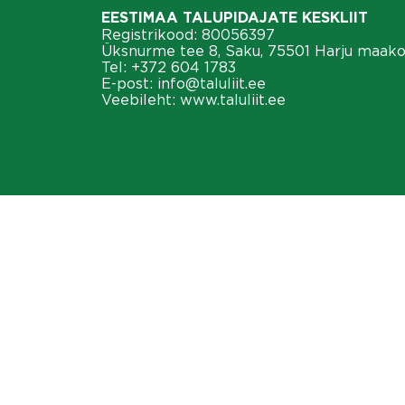
EESTIMAA TALUPIDAJATE KESKLIIT
Registrikood: 80056397
Üksnurme tee 8, Saku, 75501 Harju maak
Tel:
+372 604 1783
E-post:
info@taluliit.ee
Veebileht:
www.taluliit.ee