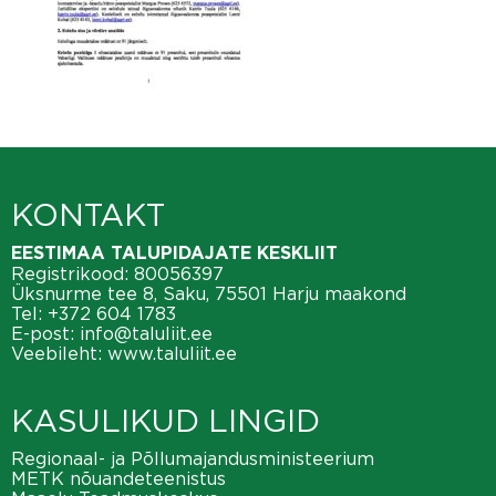
KONTAKT
EESTIMAA TALUPIDAJATE KESKLIIT
Registrikood: 80056397
Üksnurme tee 8, Saku, 75501 Harju maakond
Tel:
+372 604 1783
E-post:
info@taluliit.ee
Veebileht:
www.taluliit.ee
KASULIKUD LINGID
Regionaal- ja Põllumajandusministeerium
METK nõuandeteenistus