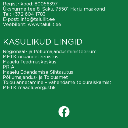
Registrikood: 80056397
Üksnurme tee 8, Saku, 75501 Harju maakond
Tel:
+372 604 1783
E-post:
info@taluliit.ee
Veebileht:
www.taluliit.ee
KASULIKUD LINGID
Regionaal- ja Põllumajandusministeerium
METK nõuandeteenistus
Maaelu Teadmuskeskus
PRIA
Maaelu Edendamise Sihtasutus
Põllumajandus- ja Toiduamet
Toidu annetamine – vähendame toiduraiskamist
METK maaeluvõrgustik