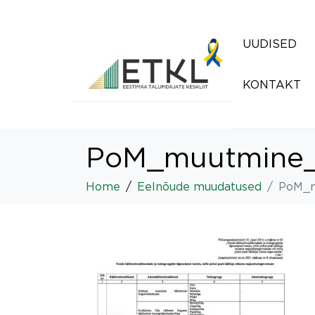
UUDISED
KONTAKT
PoM_muutmine_
Home
Eelnõude muudatused
PoM_m