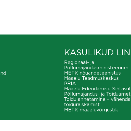
KASULIKUD LIN
Regionaal- ja
Põllumajandusministeerium
METK nõuandeteenistus
ond
Maaelu Teadmuskeskus
PRIA
Maaelu Edendamise Sihtasut
Põllumajandus- ja Toiduamet
Toidu annetamine – vähend
toiduraiskamist
METK maaeluvõrgustik