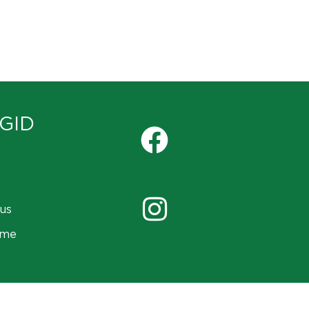
GID
us
ame