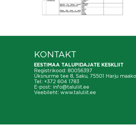
KONTAKT
EESTIMAA TALUPIDAJATE KESKLIIT
Registrikood: 80056397
Üksnurme tee 8, Saku, 75501 Harju maak
Tel:
+372 604 1783
E-post:
info@taluliit.ee
Veebileht:
www.taluliit.ee