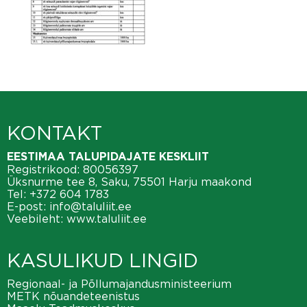
KONTAKT
EESTIMAA TALUPIDAJATE KESKLIIT
Registrikood: 80056397
Üksnurme tee 8, Saku, 75501 Harju maakond
Tel:
+372 604 1783
E-post:
info@taluliit.ee
Veebileht:
www.taluliit.ee
KASULIKUD LINGID
Regionaal- ja Põllumajandusministeerium
METK nõuandeteenistus