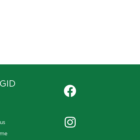
GID
us
ame