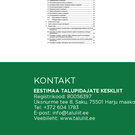
KONTAKT
EESTIMAA TALUPIDAJATE KESKLIIT
Registrikood: 80056397
Üksnurme tee 8, Saku, 75501 Harju maak
Tel:
+372 604 1783
E-post:
info@taluliit.ee
Veebileht:
www.taluliit.ee