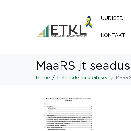
UUDISED
KONTAKT
MaaRS jt seadus
Home
Eelnõude muudatused
MaaRS 