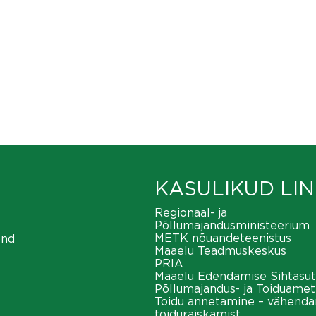
KASULIKUD LIN
Regionaal- ja
Põllumajandusministeerium
METK nõuandeteenistus
ond
Maaelu Teadmuskeskus
PRIA
Maaelu Edendamise Sihtasut
Põllumajandus- ja Toiduamet
Toidu annetamine – vähend
toiduraiskamist