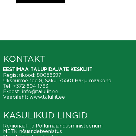
KONTAKT
EESTIMAA TALUPIDAJATE KESKLIIT
Registrikood: 80056397
Üksnurme tee 8, Saku, 75501 Harju maakond
Tel:
+372 604 1783
E-post:
info@taluliit.ee
Veebileht:
www.taluliit.ee
KASULIKUD LINGID
Regionaal- ja Põllumajandusministeerium
METK nõuandeteenistus