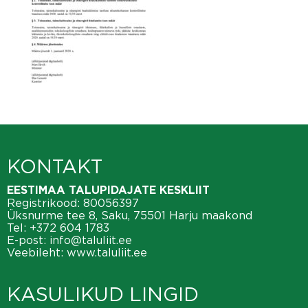
KONTAKT
EESTIMAA TALUPIDAJATE KESKLIIT
Registrikood: 80056397
Üksnurme tee 8, Saku, 75501 Harju maakond
Tel:
+372 604 1783
E-post:
info@taluliit.ee
Veebileht:
www.taluliit.ee
KASULIKUD LINGID