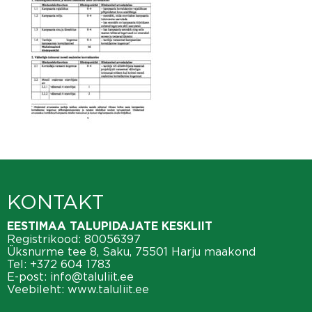
KONTAKT
EESTIMAA TALUPIDAJATE KESKLIIT
Registrikood: 80056397
Üksnurme tee 8, Saku, 75501 Harju maakond
Tel:
+372 604 1783
E-post:
info@taluliit.ee
Veebileht:
www.taluliit.ee