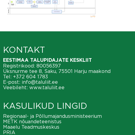
KONTAKT
EESTIMAA TALUPIDAJATE KESKLIIT
Registrikood: 80056397
Üksnurme tee 8, Saku, 75501 Harju maakond
Tel:
+372 604 1783
E-post:
info@taluliit.ee
Veebileht:
www.taluliit.ee
KASULIKUD LINGID
Regionaal- ja Põllumajandusministeerium
METK nõuandeteenistus
Maaelu Teadmuskeskus
PRIA