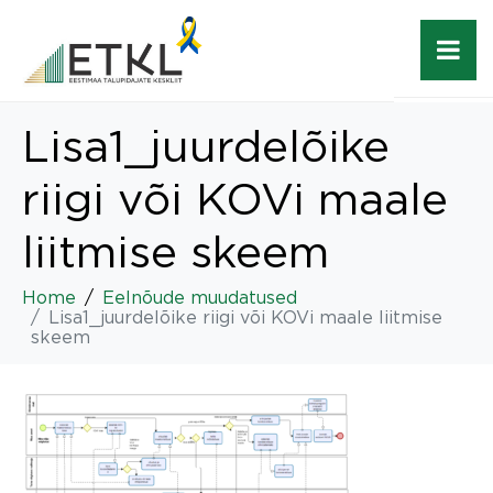
Lisa1_juurdelõike
riigi või KOVi maale
liitmise skeem
Home
Eelnõude muudatused
Lisa1_juurdelõike riigi või KOVi maale liitmise
skeem