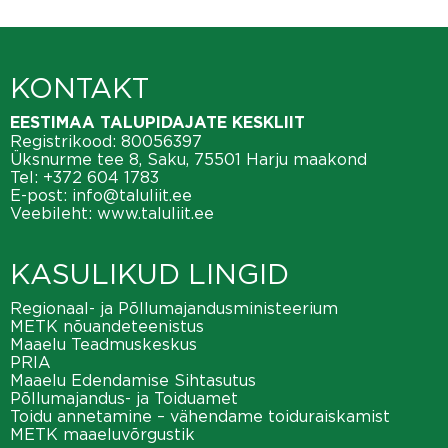
KONTAKT
EESTIMAA TALUPIDAJATE KESKLIIT
Registrikood: 80056397
Üksnurme tee 8, Saku, 75501 Harju maakond
Tel:
+372 604 1783
E-post:
info@taluliit.ee
Veebileht:
www.taluliit.ee
KASULIKUD LINGID
Regionaal- ja Põllumajandusministeerium
METK nõuandeteenistus
Maaelu Teadmuskeskus
PRIA
Maaelu Edendamise Sihtasutus
Põllumajandus- ja Toiduamet
Toidu annetamine – vähendame toiduraiskamist
METK maaeluvõrgustik