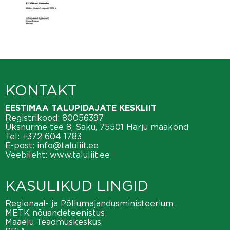
KONTAKT
EESTIMAA TALUPIDAJATE KESKLIIT
Registrikood: 80056397
Üksnurme tee 8, Saku, 75501 Harju maakond
Tel:
+372 604 1783
E-post:
info@taluliit.ee
Veebileht:
www.taluliit.ee
KASULIKUD LINGID
Regionaal- ja Põllumajandusministeerium
METK nõuandeteenistus
Maaelu Teadmuskeskus