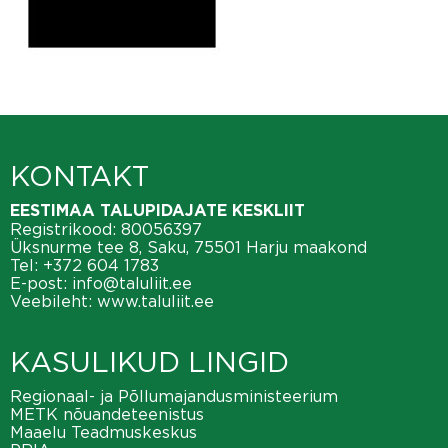
KONTAKT
EESTIMAA TALUPIDAJATE KESKLIIT
Registrikood: 80056397
Üksnurme tee 8, Saku, 75501 Harju maakond
Tel:
+372 604 1783
E-post:
info@taluliit.ee
Veebileht:
www.taluliit.ee
KASULIKUD LINGID
Regionaal- ja Põllumajandusministeerium
METK nõuandeteenistus
Maaelu Teadmuskeskus