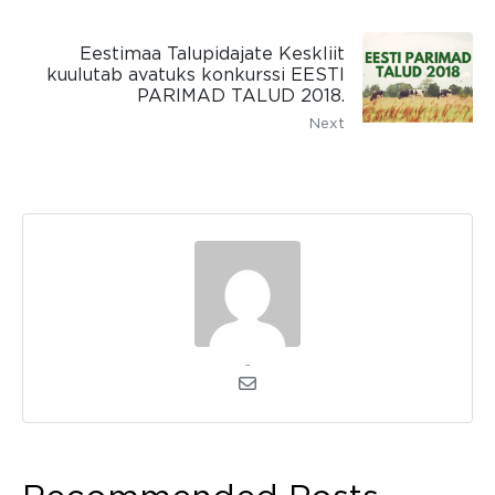
Eestimaa Talupidajate Keskliit
kuulutab avatuks konkurssi EESTI
PARIMAD TALUD 2018.
Next
admin