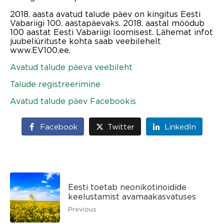
2018. aasta avatud talude päev on kingitus Eesti
Vabariigi 100. aastapäevaks. 2018. aastal möödub
100 aastat Eesti Vabariigi loomisest. Lähemat infot
juubeliürituste kohta saab veebilehelt
www.EV100.ee.
Avatud talude päeva veebileht
Talude registreerimine
Avatud talude päev Facebookis
Facebook
Twitter
LinkedIn
Eesti toetab neonikotinoidide
keelustamist avamaakasvatuses
Previous