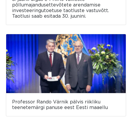
põllumajandusettevõtete arendamise
investeeringutoetuse taotluste vastuvõtt.
Taotlusi saab esitada 30. juunini.
Professor Rando Värnik pälvis riikliku
teenetemärgi panuse eest Eesti maaellu