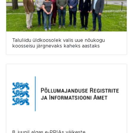
Taluliidu üldkoosolek valis uue nõukogu
koosseisu järgnevaks kaheks aastaks
8. juunil algas e-PRIAs väikeste