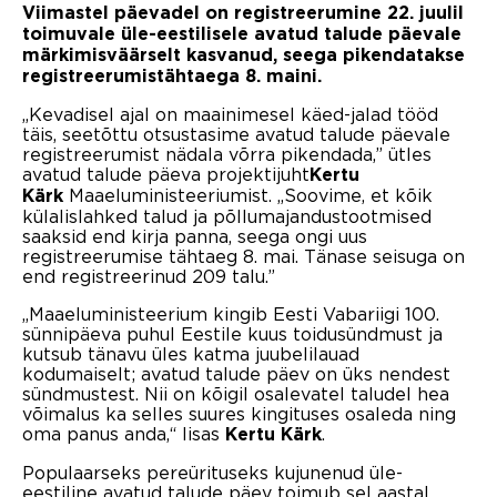
Viimastel päevadel on registreerumine 22. juulil
toimuvale üle-eestilisele avatud talude päevale
märkimisväärselt kasvanud, seega pikendatakse
registreerumistähtaega 8. maini.
„Kevadisel ajal on maainimesel käed-jalad tööd
täis, seetõttu otsustasime avatud talude päevale
registreerumist nädala võrra pikendada,” ütles
avatud talude päeva projektijuht
Kertu
Maaeluministeeriumist. „Soovime, et kõik
Kärk
külalislahked talud ja põllumajandustootmised
saaksid end kirja panna, seega ongi uus
registreerumise tähtaeg 8. mai. Tänase seisuga on
end registreerinud 209 talu.”
„Maaeluministeerium kingib Eesti Vabariigi 100.
sünnipäeva puhul Eestile kuus toidusündmust ja
kutsub tänavu üles katma juubelilauad
kodumaiselt; avatud talude päev on üks nendest
sündmustest. Nii on kõigil osalevatel taludel hea
võimalus ka selles suures kingituses osaleda ning
oma panus anda,“ lisas
.
Kertu Kärk
Populaarseks pereürituseks kujunenud üle-
eestiline avatud talude päev toimub sel aastal