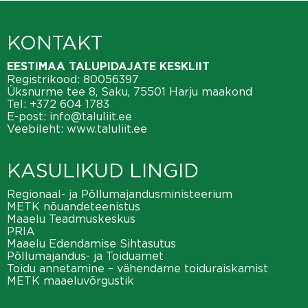
KONTAKT
EESTIMAA TALUPIDAJATE KESKLIIT
Registrikood: 80056397
Üksnurme tee 8, Saku, 75501 Harju maakond
Tel:
+372 604 1783
E-post:
info@taluliit.ee
Veebileht:
www.taluliit.ee
KASULIKUD LINGID
Regionaal- ja Põllumajandusministeerium
METK nõuandeteenistus
Maaelu Teadmuskeskus
PRIA
Maaelu Edendamise Sihtasutus
Põllumajandus- ja Toiduamet
Toidu annetamine – vähendame toiduraiskamist
METK maaeluvõrgustik