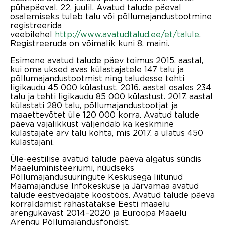
pühapäeval, 22. juulil. Avatud talude päeval
osalemiseks tuleb talu või põllumajandustootmine
registreerida
veebilehel
http://www.avatudtalud.ee/et/talule
.
Registreeruda on võimalik kuni 8. maini.
Esimene avatud talude päev toimus 2015. aastal,
kui oma uksed avas külastajatele 147 talu ja
põllumajandustootmist ning taludesse tehti
ligikaudu 45 000 külastust. 2016. aastal osales 234
talu ja tehti ligikaudu 85 000 külastust. 2017. aastal
külastati 280 talu, põllumajandustootjat ja
maaettevõtet üle 120 000 korra. Avatud talude
päeva vajalikkust väljendab ka keskmine
külastajate arv talu kohta, mis 2017. a ulatus 450
külastajani.
Üle-eestilise avatud talude päeva algatus sündis
Maaeluministeeriumi, nüüdseks
Põllumajandusuuringute Keskusega liitunud
Maamajanduse Infokeskuse ja Järvamaa avatud
talude eestvedajate koostöös. Avatud talude päeva
korraldamist rahastatakse Eesti maaelu
arengukavast 2014–2020 ja Euroopa Maaelu
Arengu Põllumajandusfondist.