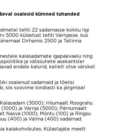
päeval osalesid kümned tuhanded
 andmetel tehti 22 sadamasse kokku ligi
rv 5000 külastust tehti Varnjasse, kus
Läänemaal Dirhamis 2500 ja Tallinna
imestele kalasadamate igapäevaelu ning
poliitika ja välissuhete asekantsler
avad endale kalurid, kellelt otse värsket
iki osalenud sadamaid ja tõelisi
 siis soovime kindlasti ka järgmisel
na Kalasadam (3000); Hiiumaalt Roograhu
 (1000) ja Varnja (5000); Pärnumaalt
alt Nasva (1000), Mõntu (100) ja Ringsu
esuu (400) ja Valma (400) sadamad.
ia kalakohvikutes. Külastajate meelt