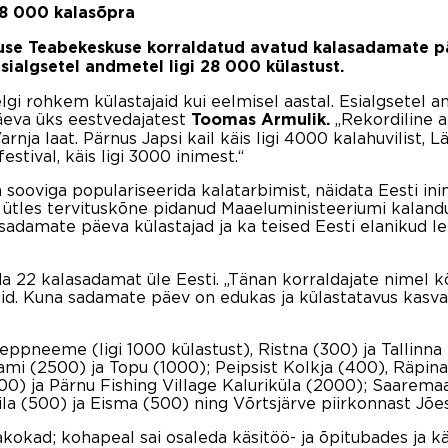
8 000 kalasõpra
duse Teabekeskuse korraldatud avatud kalasadamate 
esialgsetel andmetel ligi 28 000 külastust.
eelgi rohkem külastajaid kui eelmisel aastal. Esialgsetel
äeva üks eestvedajatest
„Rekordiline a
Toomas Armulik.
nja laat. Pärnus Japsi kail käis ligi 4000 kalahuvilist, 
stival, käis ligi 3000 inimest.“
ooviga populariseerida kalatarbimist, näidata Eesti in
“ ütles tervituskõne pidanud Maaeluministeeriumi kalandus
sadamate päeva külastajad ja ka teised Eesti elanikud lei
 22 kalasadamat üle Eesti. „Tänan korraldajate nimel kõ
id. Kuna sadamate päev on edukas ja külastatavus kasvab,
eppneeme (ligi 1000 külastust), Ristna (300) ja Tallin
mi (2500) ja Topu (1000); Peipsist Kolkja (400), Räpina
4000) ja Pärnu Fishing Village Kaluriküla (2000); Saarema
ila (500) ja Eisma (500) ning Võrtsjärve piirkonnast Jõ
kokad; kohapeal sai osaleda käsitöö- ja õpitubades ja kä