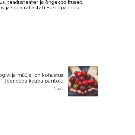
sus, teadusteater ja õngekoolitused.
 ja seda rahastati Euroopa Liidu
ögivilja müüjal on kohustus
tõendada kauba päritolu
Next