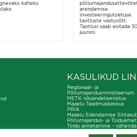
rgnevaks kaheks
põllumajandusettevõte
staks
arendamise
investeeringutoetuse
taotluste vastuvõtt.
Taotlusi saab esitada 30
juunini.
KASULIKUD LIN
Regionaal- ja
Põllumajandusministeerium
METK nõuandeteenistus
ond
Maaelu Teadmuskeskus
PRIA
Maaelu Edendamise Sihtasut
Põllumajandus- ja Toiduamet
Toidu annetamine – vähend
toiduraiskamist
METK maaeluvõrgustik