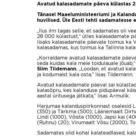
Avatud kalasadamate päeva külastas 2
Tänasel Maaeluministeeriumi ja Kalan
huvilised. Üle Eesti tehti sadamatesse 
„Ilus ilm tagas selle, et sadamates oli v
28 000 külastust,“ ütles kalasadamate p
lisaks kalasadamate päevale toimus ka Var
kalasadamas, kus toimus ka Tallinna kalafe
„Korraldame avatud kalasadamate päeva s
seda kuidas kala meie toidulauale jõuab,
„Loodan, et avatud kala
Siim Tiidemann.
ja kodumaist kala osta,” lisas Tiidemann.
Avatud kalasadamate päeval sai külastada
kalasõpru, kes kalanduse pidupäeval käis
aastal üritusega jätkata,” lisas Armulik.
Harjumaa kalanduspiirkonnast osalesid L
(350) ja Tärkma (500); Läänemaalt Dirha
Lindi (1000), Võiste (1000), Japsi kai (
(Ruhnu) (20); Virumaalt Võsu (2000), To
Sadamates olid kohal kalateadlased, kala