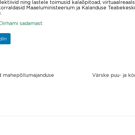
lektiivid ning lastele toimusid kalaõpitoad, virtuaalreaal
orraldasid Maaeluministeerium ja Kalanduse Teabekeskus
.
 Dirhami sadamast
dIn
sid mahepõllumajanduse
Värske puu- ja kö