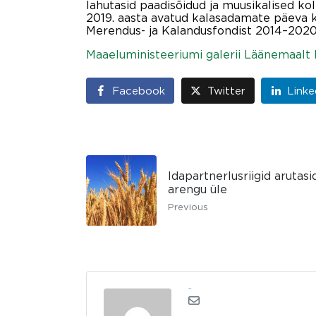
lahutasid paadisõidud ja muusikalised kol
2019. aasta avatud kalasadamate päeva k
Merendus- ja Kalandusfondist 2014–2020
Maaeluministeeriumi galerii Läänemaalt
Facebook
Twitter
Linke
Idapartnerlusriigid aruta
arengu üle
Previous
admin