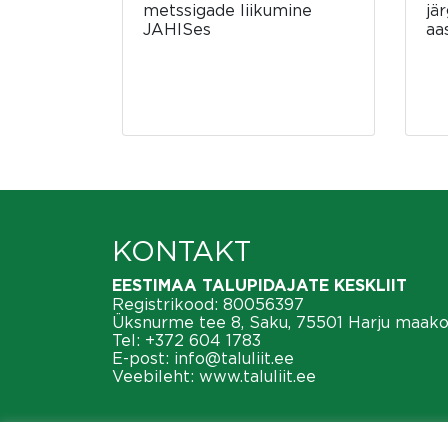
metssigade liikumine
jä
JAHISes
aa
KONTAKT
EESTIMAA TALUPIDAJATE KESKLIIT
Registrikood: 80056397
Üksnurme tee 8, Saku, 75501 Harju maak
Tel:
+372 604 1783
E-post:
info@taluliit.ee
Veebileht:
www.taluliit.ee