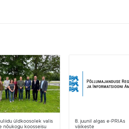
luliidu üldkoosolek valis
8. juunil algas e-PRIAs
e nõukogu koosseisu
väikeste