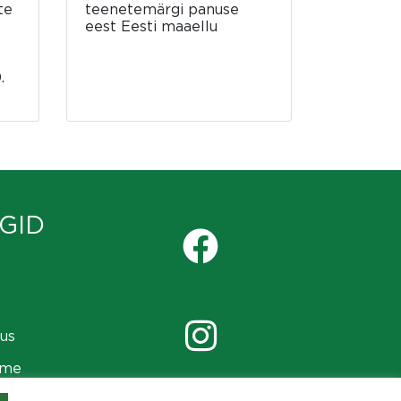
te
teenetemärgi panuse
eest Eesti maaellu
.
GID
us
ame