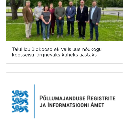
Taluliidu üldkoosolek valis uue nõukogu
koosseisu järgnevaks kaheks aastaks