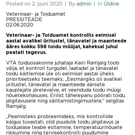
Posted on
2. juuni 2020
By
admin
In
Üldine
Veterinaar- ja Toiduamet
PRESSITEADE
02.06.2020
Veterinaar- ja Toiduamet kontrollis eelmisel
aastal avalikel üritustel, tänavatel ja maanteede
ääres kokku 598 toidu müüjat, kaheksal juhul
peatati tegevus.
VTA toiduosakonna juhataja Kairi Ramjalg toob
välja, et kontroll turgudel, laatadel ja tänavatel
toidu käitlemise üle oli eelmisel aastal üheks
prioriteetseks teemaks. „Eesmärgiks oli avalikel
üritustel, tänavatel ja maanteede äärsete
kauplejate järelevalve, et veenduda toidu müügi
nõuetekohasuses. Erilist tähelepanu pöörati toidu
jälgitavusele ning säilitamistingimustele,“ selgitas
Ramjalg.
„Peamisteks probleemideks, mis kontrollide
käigus tuvastati, olid puudulik toidu jälgitavus ja
toidualase teabe esitamine, temperatuurinõuete
rikkumine ning tervisekontrolli puudumine