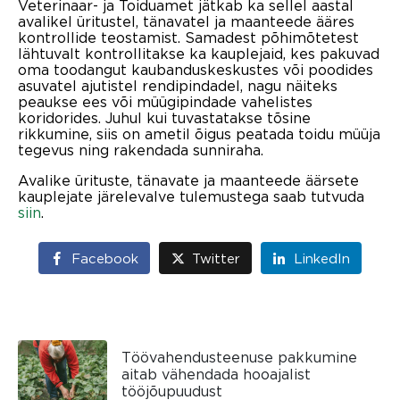
Veterinaar- ja Toiduamet jätkab ka sellel aastal
avalikel üritustel, tänavatel ja maanteede ääres
kontrollide teostamist. Samadest põhimõtetest
lähtuvalt kontrollitakse ka kauplejaid, kes pakuvad
oma toodangut kaubanduskeskustes või poodides
asuvatel ajutistel rendipindadel, nagu näiteks
peaukse ees või müügipindade vahelistes
koridorides. Juhul kui tuvastatakse tõsine
rikkumine, siis on ametil õigus peatada toidu müüja
tegevus ning rakendada sunniraha.
Avalike ürituste, tänavate ja maanteede äärsete
kauplejate järelevalve tulemustega saab tutvuda
siin
.
Facebook
Twitter
LinkedIn
Töövahendusteenuse pakkumine
aitab vähendada hooajalist
tööjõupuudust