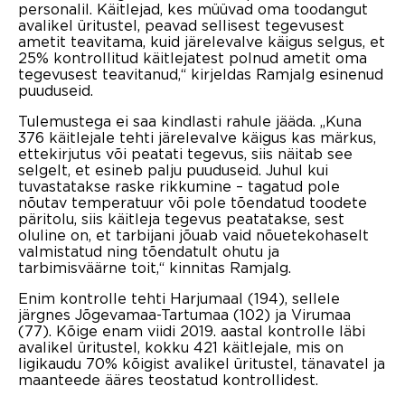
personalil. Käitlejad, kes müüvad oma toodangut
avalikel üritustel, peavad sellisest tegevusest
ametit teavitama, kuid järelevalve käigus selgus, et
25% kontrollitud käitlejatest polnud ametit oma
tegevusest teavitanud,“ kirjeldas Ramjalg esinenud
puuduseid.
Tulemustega ei saa kindlasti rahule jääda. „Kuna
376 käitlejale tehti järelevalve käigus kas märkus,
ettekirjutus või peatati tegevus, siis näitab see
selgelt, et esineb palju puuduseid. Juhul kui
tuvastatakse raske rikkumine – tagatud pole
nõutav temperatuur või pole tõendatud toodete
päritolu, siis käitleja tegevus peatatakse, sest
oluline on, et tarbijani jõuab vaid nõuetekohaselt
valmistatud ning tõendatult ohutu ja
tarbimisväärne toit,“ kinnitas Ramjalg.
Enim kontrolle tehti Harjumaal (194), sellele
järgnes Jõgevamaa-Tartumaa (102) ja Virumaa
(77). Kõige enam viidi 2019. aastal kontrolle läbi
avalikel üritustel, kokku 421 käitlejale, mis on
ligikaudu 70% kõigist avalikel üritustel, tänavatel ja
maanteede ääres teostatud kontrollidest.