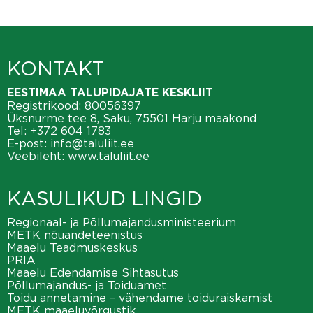
KONTAKT
EESTIMAA TALUPIDAJATE KESKLIIT
Registrikood: 80056397
Üksnurme tee 8, Saku, 75501 Harju maakond
Tel:
+372 604 1783
E-post:
info@taluliit.ee
Veebileht:
www.taluliit.ee
KASULIKUD LINGID
Regionaal- ja Põllumajandusministeerium
METK nõuandeteenistus
Maaelu Teadmuskeskus
PRIA
Maaelu Edendamise Sihtasutus
Põllumajandus- ja Toiduamet
Toidu annetamine – vähendame toiduraiskamist
METK maaeluvõrgustik