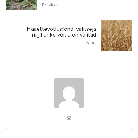
Previous
Maaettevõtlusfondi valitseja
riigihanke võitja on valitud
Next
admin