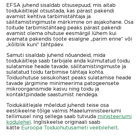
EFSA juhend sisaldab otsusepuud, mis aitab
toidukäitlejal otsustada, kas pärast pakendi
avamist kehtiva tarbimistähtaja ja
säilitamistingimuste märkimine on asjakohane. Osa
toitude tarbimistähtaeg peaks pärast pakendi
avamist olema ohutuse eesmärgil lühem kui
avamata pakendis toote esialgne „parim enne“ või
„kõlblik kuni“ tähtpäev.
Samuti sisaldab juhend nõuandeid, mida
toidukäitleja saab tarbijale anda külmutatud toidu
sulatamise heade tavade, säilitamistingimuste ja
sulatatud toidu tarbimise tähtaja kohta.
Toiduohutuse seisukohast peaks sulatamise heade
tavade järgimine minimeerima patogeensete
mikroorganismide kasvu ning toidu ja
kontaktpindade saastumist nendega.
Toidukäitlejale mõeldud juhendi teise osa
eestikeelne tõlge valmis Maaeluministeeriumi
tellimusel ning sellega saab tutvuda
ministeeriumi
kodulehel
. Ingliskeelse originaali saab
kätte
Euroopa Toiduohutusameti veebilehelt
.