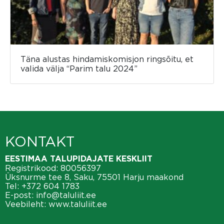
Täna alustas hindamiskomisjon ringsõitu, et
valida välja “Parim talu 2024”
KONTAKT
EESTIMAA TALUPIDAJATE KESKLIIT
Registrikood: 80056397
Üksnurme tee 8, Saku, 75501 Harju maakond
Tel:
+372 604 1783
E-post:
info@taluliit.ee
Veebileht:
www.taluliit.ee