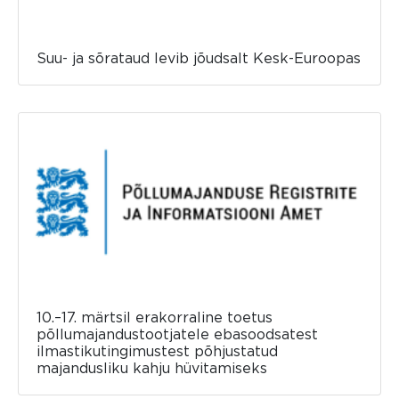
Suu- ja sõrataud levib jõudsalt Kesk-Euroopas
10.–17. märtsil erakorraline toetus
põllumajandustootjatele ebasoodsatest
ilmastikutingimustest põhjustatud
majandusliku kahju hüvitamiseks