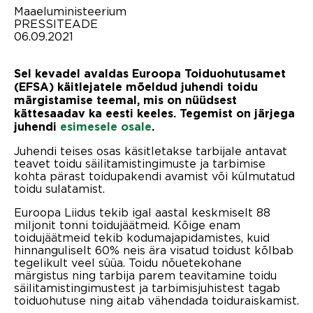
Maaeluministeerium
PRESSITEADE
06.09.2021
Sel kevadel avaldas Euroopa Toiduohutusamet
(EFSA) käitlejatele mõeldud juhendi toidu
märgistamise teemal, mis on nüüdsest
kättesaadav ka eesti keeles. Tegemist on järjega
juhendi
esimesele osale
.
Juhendi teises osas käsitletakse tarbijale antavat
teavet toidu säilitamistingimuste ja tarbimise
kohta pärast toidupakendi avamist või külmutatud
toidu sulatamist.
Euroopa Liidus tekib igal aastal keskmiselt 88
miljonit tonni toidujäätmeid. Kõige enam
toidujäätmeid tekib kodumajapidamistes, kuid
hinnanguliselt 60% neis ära visatud toidust kõlbab
tegelikult veel süüa. Toidu nõuetekohane
märgistus ning tarbija parem teavitamine toidu
säilitamistingimustest ja tarbimisjuhistest tagab
toiduohutuse ning aitab vähendada toiduraiskamist.