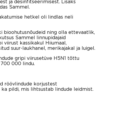
t ja desinfitseerimisest. Lisaks
jeldas Sammel.
akatumise hetkel oli lindlas neli
i bioohutusnõudeid ning olla ettevaatlik,
“ kutsus Sammel linnupidajaid
 viirust kassikakul Hiiumaal,
ud suur-laukhanel, merikajakal ja luigel.
ndude gripi viirusetüve H5N1 tõttu
i 700 000 lindu.
ud röövlindude korjustest
a pildi, mis lihtsustab lindude leidmist.