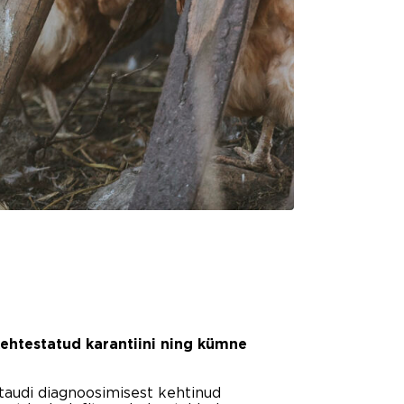
kehtestatud karantiini ning kümne
 taudi diagnoosimisest kehtinud