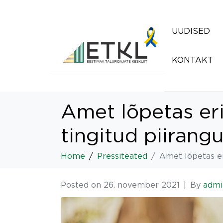
UUDISED
KONTAKT
Amet lõpetas eri
tingitud piirang
Home
Pressiteated
Amet lõpetas eri
Posted on
26. november 2021
By
admi