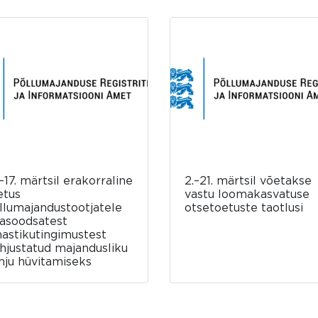
–17. märtsil erakorraline
2.–21. märtsil võetakse
etus
vastu loomakasvatuse
llumajandustootjatele
otsetoetuste taotlusi
asoodsatest
mastikutingimustest
hjustatud majandusliku
hju hüvitamiseks