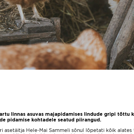
rtu linnas asuvas majapidamises lindude gripi tõttu 
ude pidamise kohtadele seatud piirangud.
i asetäitja Hele-Mai Sammeli sõnul lõpetati kõik alates