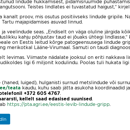
tunud lindude hukkamisest, pidamisruumide puhastamises
iirangutsooni. Teistes lindlates ei tuvastatud haigust,“ kir
 kanalt proov, mis osutus positiivseks lindude gripile. N
k Tartu majapidamises asuvad linnud.
a veelindude seas. „Endiselt on väga oluline järgida kõik
uslikku kahju põhjustav taud ei jõuaks ühtegi lindlasse,
eale on Eestis leitud kõrge patogeensusega lindude gripi
ng merikotkal Lääne-Virumaal. Samuti on taudi diagnoosit
lt levimas. Viimaste nädalate jooksul on eriti nakkava li
ikoldes ligi 6 miljonit kodulindu. Poolas tuli hukata lig
 (haned, luiged), hulganisti surnud metslindude või surn
kaudu, kuhu saab jätta asukoha koordinaadid ja k
.ee/teata
.
fotelefonil +372 605 4767
.
ararsti, kellelt saad edasised suunised
iab
https://pta.agri.ee/eestis-levib-lindude-gripp
.
dIn