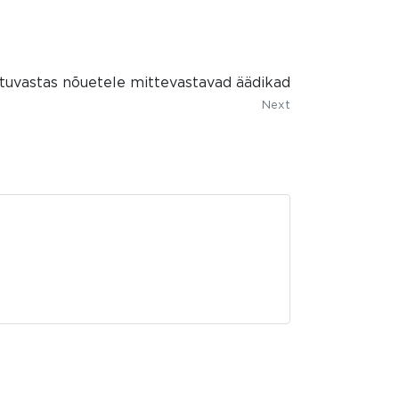
uvastas nõuetele mittevastavad äädikad
Next