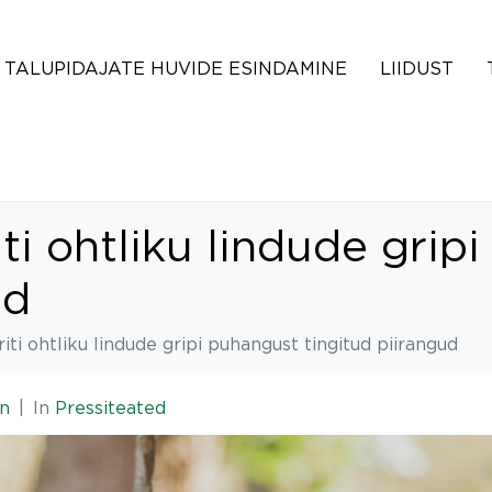
TALUPIDAJATE HUVIDE ESINDAMINE
LIIDUST
ti ohtliku lindude grip
ud
ti ohtliku lindude gripi puhangust tingitud piirangud
n
In
Pressiteated