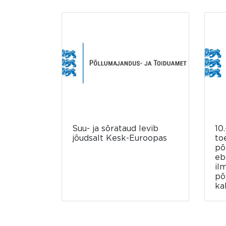
Suu- ja sõrataud levib
10.
jõudsalt Kesk-Euroopas
to
põ
eb
il
põ
ka