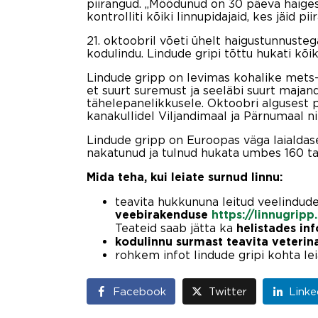
piirangud. „Möödunud on 30 päeva haiges
kontrolliti kõiki linnupidajaid, kes jäid p
21. oktoobril võeti ühelt haigustunnustega
kodulindu. Lindude gripi tõttu hukati kõi
Lindude gripp on levimas kohalike mets- j
et suurt suremust ja seeläbi suurt majand
tähelepanelikkusele. Oktoobri algusest p
kanakullidel Viljandimaal ja Pärnumaal ni
Lindude gripp on Euroopas väga laialdase
nakatunud ja tulnud hukata umbes 160 taud
Mida teha, kui leiate surnud linnu:
teavita hukkununa leitud veelindude
veebirakenduse
https://linnugripp
Teateid saab jätta ka
helistades in
kodulinnu surmast teavita veterina
rohkem infot lindude gripi kohta le
Facebook
Twitter
Linke