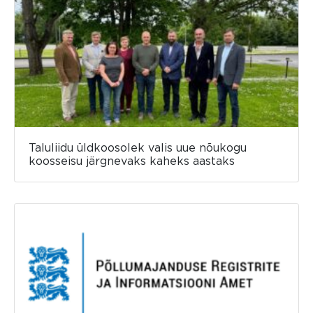
Taluliidu üldkoosolek valis uue nõukogu
koosseisu järgnevaks kaheks aastaks