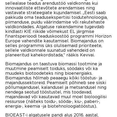
sellealase teadus arendustöö valdkonnas kui
innovaatiliste ettevõtete arendamises ning
vastavate strateegiate kujundamisel. „Eesti saab
pakkuda oma teadusekspertiisi toidutehnoloogia,
piimanduse, puidu väärindamise või rakutehaste
valdkondades. Algatuse rakendamine tugevdab
kindlasti KIE riikide võimekust EL järgmise
finantsperioodi teaduskoostöö programmi Horizon
Europe vahendite kasutamisel. Biomajandus on
selles programmis üks olulisemaid prioriteete,
sellele valdkonnale suunatud vahendeid on
planeeritud kahekordistada,“ rääkis Kevvai.
Biomajandus on taastuva biomassi tootmine ja
muutmine peamiselt toiduks, söödaks või ka
muudeks biotoodeteks ning bioenergiaks.
Biomajandus hõlmab peaaegu kõiki tööstus- ja
majandussektoreid. Peamiselt põhineb see siiski
põllumajandusel, kalandusel ja metsandusel ning
nendega seotud tööstustel, mis toodavad,
majandavad või kasutavad muul moel bioloogilisi
ressursse (näiteks toidu-, sööda-, kiu-, paberi-,
energia-, keemia -ja biotehnoloogiatööstus).
BIOEAST-i algatusele pandi alus 2016. aastal,