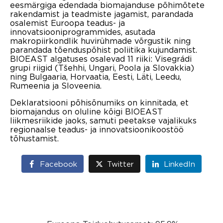
eesmärgiga edendada biomajanduse põhimõtete
rakendamist ja teadmiste jagamist, parandada
osalemist Euroopa teadus- ja
innovatsiooniprogrammides, asutada
makropiirkondlik huvirühmade võrgustik ning
parandada tõenduspõhist poliitika kujundamist.
BIOEAST algatuses osalevad 11 riiki: Visegrádi
grupi riigid (Tšehhi, Ungari, Poola ja Slovakkia)
ning Bulgaaria, Horvaatia, Eesti, Läti, Leedu,
Rumeenia ja Sloveenia.
Deklaratsiooni põhisõnumiks on kinnitada, et
biomajandus on oluline kõigi BIOEAST
liikmesriikide jaoks, samuti peetakse vajalikuks
regionaalse teadus- ja innovatsioonikoostöö
tõhustamist.
Facebook
Twitter
LinkedIn