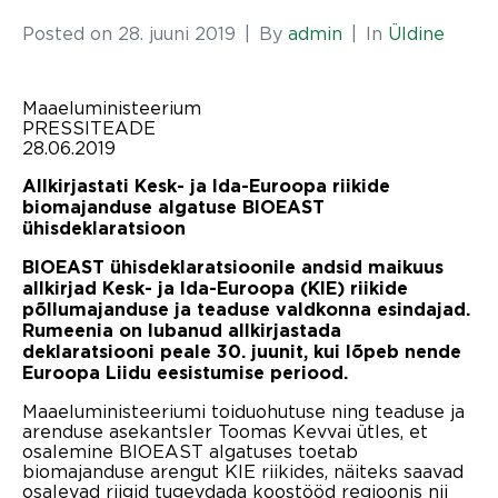
Posted on
28. juuni 2019
By
admin
In
Üldine
Maaeluministeerium
PRESSITEADE
28.06.2019
Allkirjastati Kesk- ja Ida-Euroopa riikide
biomajanduse algatuse BIOEAST
ühisdeklaratsioon
BIOEAST ühisdeklaratsioonile andsid maikuus
allkirjad Kesk- ja Ida-Euroopa (KIE) riikide
põllumajanduse ja teaduse valdkonna esindajad.
Rumeenia on lubanud allkirjastada
deklaratsiooni peale 30. juunit, kui lõpeb nende
Euroopa Liidu eesistumise periood.
Maaeluministeeriumi toiduohutuse ning teaduse ja
arenduse asekantsler Toomas Kevvai ütles, et
osalemine BIOEAST algatuses toetab
biomajanduse arengut KIE riikides, näiteks saavad
osalevad riigid tugevdada koostööd regioonis nii