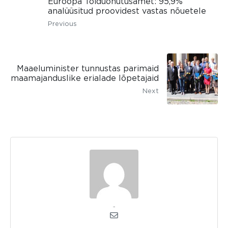
Euroopa Toiduohutusamet: 95,9%
analüüsitud proovidest vastas nõuetele
Previous
Maaeluminister tunnustas parimaid
maamajanduslike erialade lõpetajaid
Next
admin