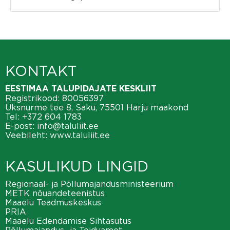
KONTAKT
EESTIMAA TALUPIDAJATE KESKLIIT
Registrikood: 80056397
Üksnurme tee 8, Saku, 75501 Harju maakond
Tel:
+372 604 1783
E-post:
info@taluliit.ee
Veebileht:
www.taluliit.ee
KASULIKUD LINGID
Regionaal- ja Põllumajandusministeerium
METK nõuandeteenistus
Maaelu Teadmuskeskus
PRIA
Maaelu Edendamise Sihtasutus