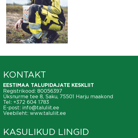
KONTAKT
EESTIMAA TALUPIDAJATE KESKLIIT
Registrikood: 80056397
Üksnurme tee 8, Saku, 75501 Harju maakond
Tel:
+372 604 1783
E-post:
info@taluliit.ee
Veebileht:
www.taluliit.ee
KASULIKUD LINGID