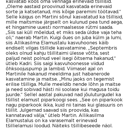
kasvatab koos oma vennaga erinevaid tšillisid.
„Oleme aastaid proovinud kasvatada erinevaid
sorte ja katsetanud, mis kõige paremini töötavad.“
Selle käigus on Martini sõnul kasvatatud ka tšillisid,
mille maitsmise järgselt on kulunud pea tund aega,
et hingamine uuesti normaalsesse rütmi saada.
„Siis sai küll mõeldud, et miks seda üldse vaja teha
oli,“ naerab Martin. Kuigi õues on juba külm ja lumi,
siis Allikasilma Elamustalu kasvuhoones käib
endiselt vilgas tšillide kasvatamine. „Septembris
oleks olnud kahju tšillitaimi ülesse võtta, sest
paljud neist polnud veel isegi õitsema hakanud,“
ütleb Kadri. Siis saigi kasvuhoonesse viidud
õhksoojuspump ja lambid. Viimasel ajal on
Martinile hakanud meeldima just habanerode
kasvatamine ja maitse. „Minu jaoks on tegemist
erilise tšilliga. Mulle meeldib nende lõhn ja maitse
ja need sobivad hästi nii soolase kui magusa toidu
juurde.“ Sellel aastal pakuvad nad jõuluturgudel ka
tšillist elamust piparkoogi sees. „See on piparkook
nagu piparkook ikka, kuid nii tainas kui glasuuris on
tšillit. Julgemad saavad siis proovida, kas
kannatavad välja,“ ütleb Martin. Allikasilma
Elamustalus on ka varasemalt erinevaid
tšillielamusi loodud. Näiteks tšillibeseede näol.