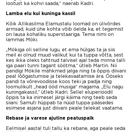
lootust ka kohvi saada,“ naerab Kadri.
Lamba elu kui kuninga kassil
Kõik Allikasilma Elamustalu loomad on ülivõrdes
armsad, kuid ühe kohta võib öelda ka, et tegemist
on lausa kohaliku superstaariga. Tema nimi on
lammas Möki.
„Mökiga oli selline lugu, et ema hülgas ta ja siis
meil ei olnud muud valikut kui ta tuppa võtta, sest
kes ikka oleks tahtnud talvisel ajal teda minna talli
iga paari tunni tagant söötma,“ ütleb Martin. Nii
pandigi Mökile mähkmed jalga ning ta õppis diivani
peal lõõgastumise ja telekavaatamise ära. Ööseks
pandi ta võrevoodisse koos teki ja padja ning
loomulikult „head ööd musiga“ magama. „Elu nagu
kuningakassil,“ ütleb Kadri. Sellel eluperioodil
õppis ta ka inimesel järgi käima ning teeb seda
siiani. Samuti hüppab ta nüüd tuppa pääsedes
esimese asjana just diivani peale telekat vaatama.
Rebase ja varese ajutine peatuspaik
Eelmisel aastal tuli tallu ka rebane, aga peale seda