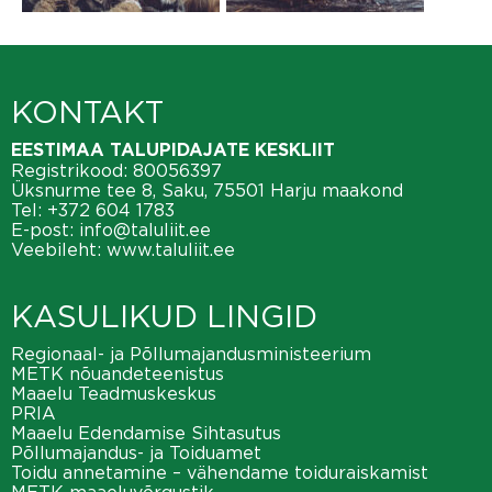
KONTAKT
EESTIMAA TALUPIDAJATE KESKLIIT
Registrikood: 80056397
Üksnurme tee 8, Saku, 75501 Harju maakond
Tel:
+372 604 1783
E-post:
info@taluliit.ee
Veebileht:
www.taluliit.ee
KASULIKUD LINGID
Regionaal- ja Põllumajandusministeerium
METK nõuandeteenistus
Maaelu Teadmuskeskus
PRIA
Maaelu Edendamise Sihtasutus
Põllumajandus- ja Toiduamet
Toidu annetamine – vähendame toiduraiskamist
METK maaeluvõrgustik