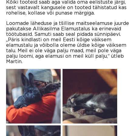
Kõiki tooteid saab aga valida oma eelistuste järgi,
sest vastavalt kangusele on tooted tähistatud kas
rohelise, kollase või punase märgiga.
Loomade läheduse ja tšillise maitseelamuse juurde
pakutakse Allikasilma Elamustalus ka erinevaid
töötubasid. Samuti saab seal pidada sünnipäevi.
„Päris kindlasti on meil Eesti kõige väiksem
elamustalu ja võibolla oleme üldse kõige väiksem
talu. Meil ei ole väga palju maad, meil pole väga
palju loomi, aga elamusi on meil küll palju,“ ütleb
Martin.