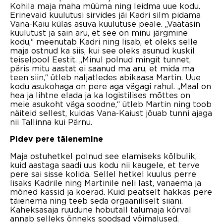
Kohila maja maha müüma ning leidma uue kodu.
Erinevaid kuulutusi sirvides jäi Kadri silm pidama
Vana-Kaiu külas asuva kuulutuse peale. „Vaatasin
kuulutust ja sain aru, et see on minu järgmine
kodu,“ meenutab Kadri ning lisab, et oleks selle
maja ostnud ka siis, kui see oleks asunud kuskil
teiselpool Eestit. „Minul polnud mingit tunnet,
päris mitu aastat ei saanud ma aru, et mida ma
teen siin,“ ütleb naljatledes abikaasa Martin. Uue
kodu asukohaga on pere aga vägagi rahul. „Maal on
hea ja lihtne elada ja ka logistilises mõttes on
meie asukoht väga soodne,“ ütleb Martin ning toob
näiteid sellest, kuidas Vana-Kaiust jõuab tunni ajaga
nii Tallinna kui Pärnu.
Pidev pere täienemine
Maja ostuhetkel polnud see elamiseks kõlbulik,
kuid aastaga saadi uus kodu nii kaugele, et terve
pere sai sisse kolida. Sellel hetkel kuulus perre
lisaks Kadrile ning Martinile neli last, vanaema ja
mõned kassid ja koerad. Kuid peatselt hakkas pere
täienema ning teeb seda orgaaniliselt siiani.
Kaheksasaja ruudune hobutall talumaja kõrval
annab selleks õnneks soodsad võimalused.