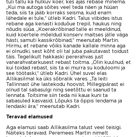
tuli tallu ka hulkuv koer, kes ajas rebase minema.
„Kui ma autoga sõites veel teda näen ja hüüan
teda, siis ta jääb korraks seisma, kuid enam
lähedale ei tule,“ ütleb Kadri. Talus viibides istus
rebane aga kenasti koduõue trepil, haukus ning
nõudis süüa. „Koerakrõbinad talle ei meeldinud,
kuid koertele mõeldud konserv maitses jälle väga
hästi, samuti kassikrõbinad,“ meenutab Martin.
Hirmu, et rebane võiks kanade kallale minna aga
ei olnudki, sest kõht oli tal juba pakutavast toidust
täis. Tegelikult hakkaski pererahvas just
vanarahvatarkusest rebast toitma. „Olin kuulnud, et
kui toidad rebast, siis ta ei murra su koduloomi ja
see töötaski,“ ütleb Kadri. Ühel suvel elas
Allikasilmal ka üks sõbralik vares. „Ta leiti
Tallinnast ühe lastekodu hoovist. Millegipärast ei
olnud tal sabasulgi ning seetõttu ei saanud ta
lennata. Toitsime siin teda nii kaua kuni ta
sabasuled kasvasid. Lõpuks ta õppis lendama ja
lendaski ära,“ meenutab Kadri.
Teravad elamused
Aga elamusi saab Allikasilma talust veel teisigi.
Näiteks teravaid. Peremees Martin nimelt