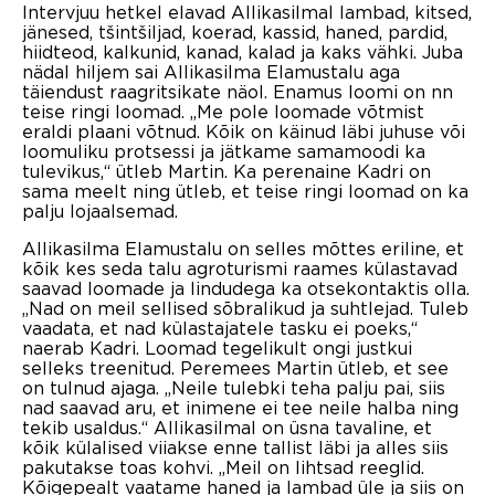
Intervjuu hetkel elavad Allikasilmal lambad, kitsed,
jänesed, tšintšiljad, koerad, kassid, haned, pardid,
hiidteod, kalkunid, kanad, kalad ja kaks vähki. Juba
nädal hiljem sai Allikasilma Elamustalu aga
täiendust raagritsikate näol. Enamus loomi on nn
teise ringi loomad. „Me pole loomade võtmist
eraldi plaani võtnud. Kõik on käinud läbi juhuse või
loomuliku protsessi ja jätkame samamoodi ka
tulevikus,“ ütleb Martin. Ka perenaine Kadri on
sama meelt ning ütleb, et teise ringi loomad on ka
palju lojaalsemad.
Allikasilma Elamustalu on selles mõttes eriline, et
kõik kes seda talu agroturismi raames külastavad
saavad loomade ja lindudega ka otsekontaktis olla.
„Nad on meil sellised sõbralikud ja suhtlejad. Tuleb
vaadata, et nad külastajatele tasku ei poeks,“
naerab Kadri. Loomad tegelikult ongi justkui
selleks treenitud. Peremees Martin ütleb, et see
on tulnud ajaga. „Neile tulebki teha palju pai, siis
nad saavad aru, et inimene ei tee neile halba ning
tekib usaldus.“ Allikasilmal on üsna tavaline, et
kõik külalised viiakse enne tallist läbi ja alles siis
pakutakse toas kohvi. „Meil on lihtsad reeglid.
Kõigepealt vaatame haned ja lambad üle ja siis on