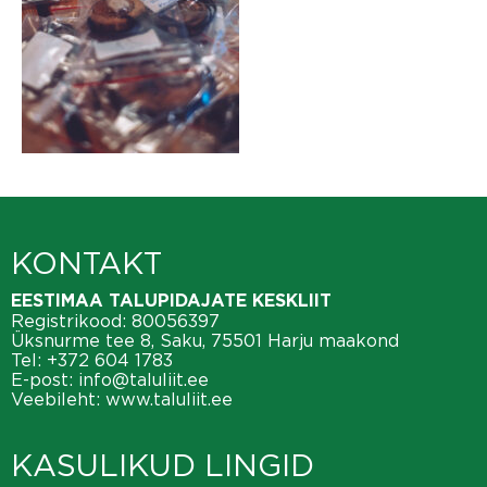
KONTAKT
EESTIMAA TALUPIDAJATE KESKLIIT
Registrikood: 80056397
Üksnurme tee 8, Saku, 75501 Harju maakond
Tel:
+372 604 1783
E-post:
info@taluliit.ee
Veebileht:
www.taluliit.ee
KASULIKUD LINGID