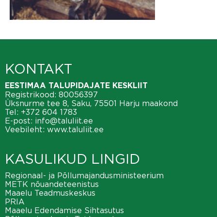
KONTAKT
EESTIMAA TALUPIDAJATE KESKLIIT
Registrikood: 80056397
Üksnurme tee 8, Saku, 75501 Harju maakond
Tel:
+372 604 1783
E-post:
info@taluliit.ee
Veebileht:
www.taluliit.ee
KASULIKUD LINGID
Regionaal- ja Põllumajandusministeerium
METK nõuandeteenistus
Maaelu Teadmuskeskus
PRIA
Maaelu Edendamise Sihtasutus