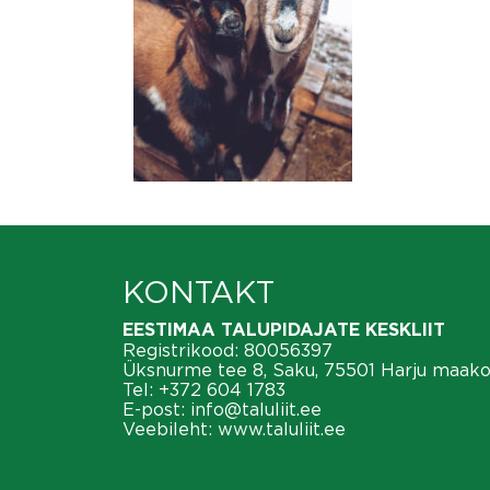
KONTAKT
EESTIMAA TALUPIDAJATE KESKLIIT
Registrikood: 80056397
Üksnurme tee 8, Saku, 75501 Harju maak
Tel:
+372 604 1783
E-post:
info@taluliit.ee
Veebileht:
www.taluliit.ee