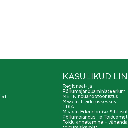
KASULIKUD LIN
Regionaal- ja
Põllumajandusministeerium
METK nõuandeteenistus
ond
Maaelu Teadmuskeskus
PRIA
Maaelu Edendamise Sihtasut
Põllumajandus- ja Toiduamet
Toidu annetamine – vähend
toiduraiskamist