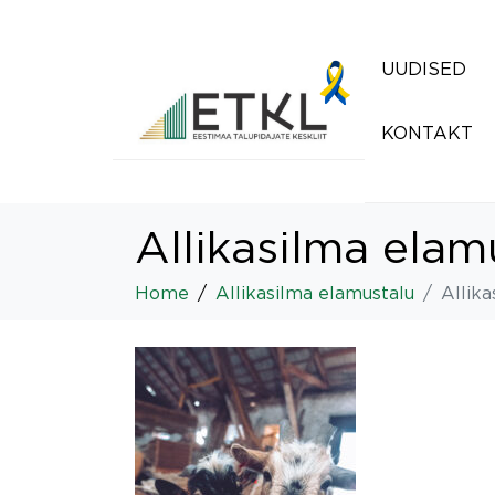
UUDISED
KONTAKT
Allikasilma elam
Home
Allikasilma elamustalu
Allika