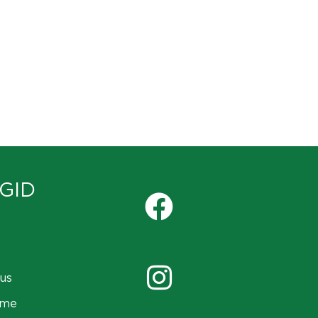
GID
us
ame