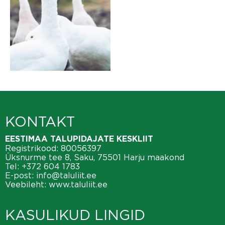
KONTAKT
EESTIMAA TALUPIDAJATE KESKLIIT
Registrikood: 80056397
Üksnurme tee 8, Saku, 75501 Harju maakond
Tel:
+372 604 1783
E-post:
info@taluliit.ee
Veebileht:
www.taluliit.ee
KASULIKUD LINGID