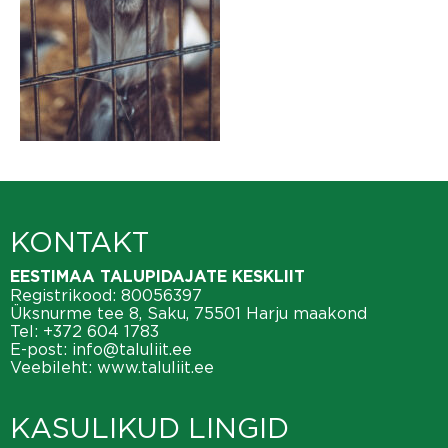
KONTAKT
EESTIMAA TALUPIDAJATE KESKLIIT
Registrikood: 80056397
Üksnurme tee 8, Saku, 75501 Harju maakond
Tel:
+372 604 1783
E-post:
info@taluliit.ee
Veebileht:
www.taluliit.ee
KASULIKUD LINGID