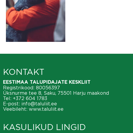
KONTAKT
EESTIMAA TALUPIDAJATE KESKLIIT
Registrikood: 80056397
Üksnurme tee 8, Saku, 75501 Harju maakond
Tel:
+372 604 1783
E-post:
info@taluliit.ee
Veebileht:
www.taluliit.ee
KASULIKUD LINGID