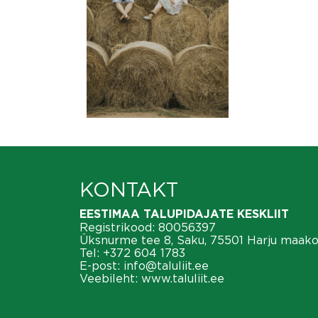
KONTAKT
EESTIMAA TALUPIDAJATE KESKLIIT
Registrikood: 80056397
Üksnurme tee 8, Saku, 75501 Harju maak
Tel:
+372 604 1783
E-post:
info@taluliit.ee
Veebileht:
www.taluliit.ee