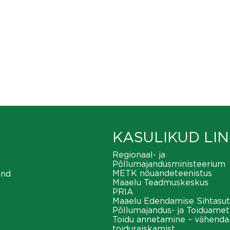
KASULIKUD LIN
Regionaal- ja
Põllumajandusministeerium
METK nõuandeteenistus
ond
Maaelu Teadmuskeskus
PRIA
Maaelu Edendamise Sihtasut
Põllumajandus- ja Toiduamet
Toidu annetamine – vähend
toiduraiskamist