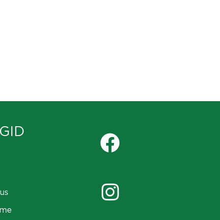
GID
us
ame