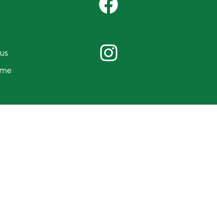
us
ame