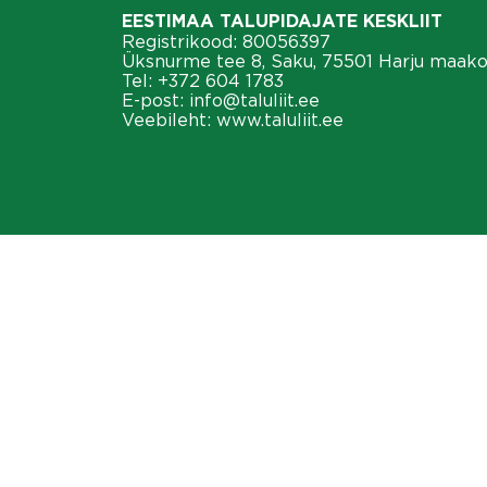
EESTIMAA TALUPIDAJATE KESKLIIT
Registrikood: 80056397
Üksnurme tee 8, Saku, 75501 Harju maak
Tel:
+372 604 1783
E-post:
info@taluliit.ee
Veebileht:
www.taluliit.ee