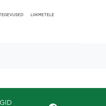
TEGEVUSED
LIIKMETELE
GID