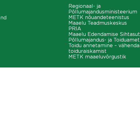
Regionaal- ja
Põllumajandusministeerium
METK nõuandeteenistus
ond
Maaelu Teadmuskeskus
PRIA
Maaelu Edendamise Sihtasut
Põllumajandus- ja Toiduamet
Toidu annetamine – vähend
toiduraiskamist
METK maaeluvõrgustik