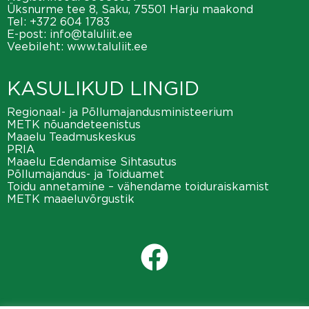
Üksnurme tee 8, Saku, 75501 Harju maakond
Tel:
+372 604 1783
E-post:
info@taluliit.ee
Veebileht:
www.taluliit.ee
KASULIKUD LINGID
Regionaal- ja Põllumajandusministeerium
METK nõuandeteenistus
Maaelu Teadmuskeskus
PRIA
Maaelu Edendamise Sihtasutus
Põllumajandus- ja Toiduamet
Toidu annetamine – vähendame toiduraiskamist
METK maaeluvõrgustik