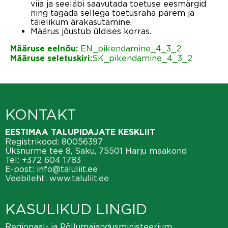
viia ja seeläbi saavutada toetuse eesmärgid
ning tagada sellega toetusraha parem ja
täielikum ärakasutamine.
Määrus jõustub üldises korras.
EN_pikendamine_4_3_2
Määruse eelnõu:
SK_pikendamine_4_3_2
Määruse seletuskiri:
KONTAKT
EESTIMAA TALUPIDAJATE KESKLIIT
Registrikood: 80056397
Üksnurme tee 8, Saku, 75501 Harju maakond
Tel:
+372 604 1783
E-post:
info@taluliit.ee
Veebileht:
www.taluliit.ee
KASULIKUD LINGID
Regionaal- ja Põllumajandusministeerium