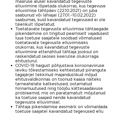
määruse alusel kavandatud tegevuste
elluviimine lõpetada olukorras, kus tegevuse
elluviimise tähtpäev (22.10.2021) on juba
saabunud või lähiajal (27.01.–10.02.2022)
saabumas, kuid kavandatud tegevused ei ole
täielikult lõpetatud.
Toetatavate tegevuste elluviimise tähtaegade
pikendamine on tingitud peamiselt vajadusest
luua toetuse saajatele soodsad võimalused
toetatavate tegevuste elluviimiseks
olukorras, kus kavandatud tegevuste
elluviimine ettenähtud tähtaja jooksul on
raskendatud seoses keerulise olukorraga
ehitusturul.
COVID-19 haigust põhjustava koroonaviiruse
leviku tõkestamiseks kehtestatud piirangute
tagajärjel tekkinud majanduslikud mõjud
ehitusvaldkonnas on toonud kaasa näiteks
tarneahelate katkestused, ootamatud
hinnamuutused ning tööjõu kättesaadavuse
probleemid, mis on paratamatult mõjutanud
ka toetuse saajaid nende kavandatud
tegevuste elluviimisel.
Tähtaja pikendamise eesmärk on võimaldada
toetuse saajatel kavandatud tegevused ellu