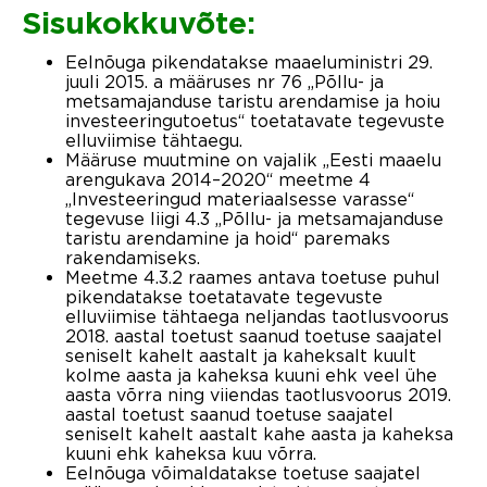
Sisukokkuvõte:
Eelnõuga pikendatakse maaeluministri 29.
juuli 2015. a määruses nr 76 „Põllu- ja
metsamajanduse taristu arendamise ja hoiu
investeeringutoetus“ toetatavate tegevuste
elluviimise tähtaegu.
Määruse muutmine on vajalik „Eesti maaelu
arengukava 2014–2020“ meetme 4
„Investeeringud materiaalsesse varasse“
tegevuse liigi 4.3 „Põllu- ja metsamajanduse
taristu arendamine ja hoid“ paremaks
rakendamiseks.
Meetme 4.3.2 raames antava toetuse puhul
pikendatakse toetatavate tegevuste
elluviimise tähtaega neljandas taotlusvoorus
2018. aastal toetust saanud toetuse saajatel
seniselt kahelt aastalt ja kaheksalt kuult
kolme aasta ja kaheksa kuuni ehk veel ühe
aasta võrra ning viiendas taotlusvoorus 2019.
aastal toetust saanud toetuse saajatel
seniselt kahelt aastalt kahe aasta ja kaheksa
kuuni ehk kaheksa kuu võrra.
Eelnõuga võimaldatakse toetuse saajatel