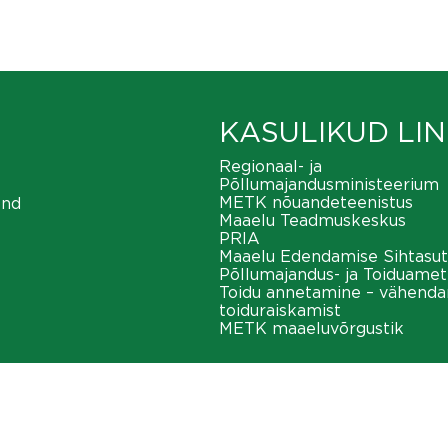
KASULIKUD LIN
Regionaal- ja
Põllumajandusministeerium
METK nõuandeteenistus
ond
Maaelu Teadmuskeskus
PRIA
Maaelu Edendamise Sihtasut
Põllumajandus- ja Toiduamet
Toidu annetamine – vähend
toiduraiskamist
METK maaeluvõrgustik