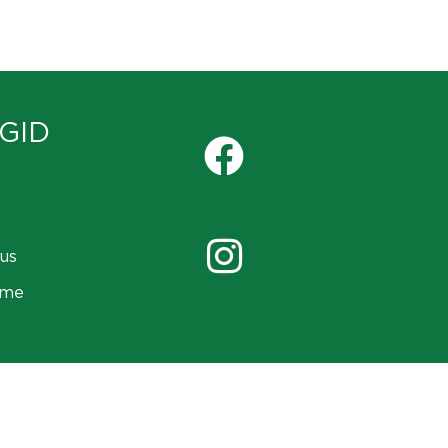
GID
us
ame