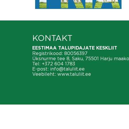
KONTAKT
EESTIMAA TALUPIDAJATE KESKLIIT
Registrikood: 80056397
Üksnurme tee 8, Saku, 75501 Harju maak
Tel:
+372 604 1783
E-post:
info@taluliit.ee
Veebileht:
www.taluliit.ee