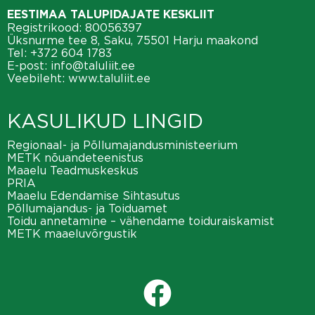
EESTIMAA TALUPIDAJATE KESKLIIT
Registrikood: 80056397
Üksnurme tee 8, Saku, 75501 Harju maakond
Tel:
+372 604 1783
E-post:
info@taluliit.ee
Veebileht:
www.taluliit.ee
KASULIKUD LINGID
Regionaal- ja Põllumajandusministeerium
METK nõuandeteenistus
Maaelu Teadmuskeskus
PRIA
Maaelu Edendamise Sihtasutus
Põllumajandus- ja Toiduamet
Toidu annetamine – vähendame toiduraiskamist
METK maaeluvõrgustik