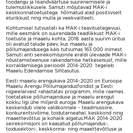
toodangu ja lisandväärtuse suurenemisele ja
tulemuslikkusele. Samuti mõjutavad MAK-i
keskkonnatoetustega hõlmatud alad positiivselt
elurikkust ning mulla ja veekvaliteeti.
Kohtumisel tutvustati ka MAK-i teavitustegevusi,
mille eesmärk on suurendada teadlikkust MAK-i
toetuste ja maaelu kohta. 2018. aasta suurim üritus
oli avatud talude päev, kus maaelu ja
põllumajandusega käis tutvumas 163 000 inimest.
Samuti anti seirekomisjonile eraldi ülevaade MAK-i
nõustamisteenuse rakendamise hetkeseisust, mille
korraldamisega perioodil 2014-2020 tegeleb
Maaelu Edendamise Sihtasutus.
Eesti maaelu arengukava 2014–2020 on Euroopa
Maaelu Arengu Põllumajandusfondist ja Eesti
riigieelarvest rahastatav programm, mille raames
toetatakse põllumajanduse ja maaelu arengut
kokku ligi ühe miljardi euroga. Maaelu arengukava
keskendub viiele valdkonnale – teadmussiire,
konkurentsivõime, toidutarneahel, keskkond ning
maaettevõtlus ja kohalik algatus.MAK 2014-2020
seirekomisjoni on kaasatud põllumajandus-,
toidusektori-, keskkonna- ning maaettevõtluse ja