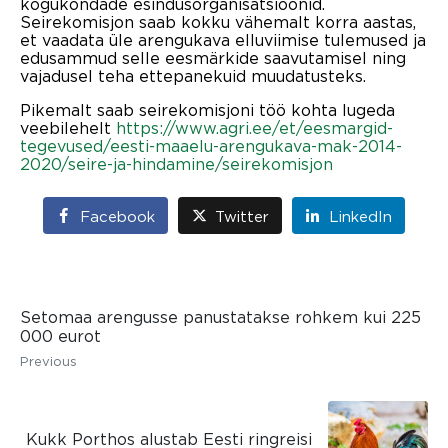
kogukondade esindusorganisatsioonid.
Seirekomisjon saab kokku vähemalt korra aastas,
et vaadata üle arengukava elluviimise tulemused ja
edusammud selle eesmärkide saavutamisel ning
vajadusel teha ettepanekuid muudatusteks.
Pikemalt saab seirekomisjoni töö kohta lugeda
veebilehelt
https://www.agri.ee/et/eesmargid-
tegevused/eesti-maaelu-arengukava-mak-2014-
2020/seire-ja-hindamine/seirekomisjon
Facebook
Twitter
LinkedIn
Setomaa arengusse panustatakse rohkem kui 225
000 eurot
Previous
Kukk Porthos alustab Eesti ringreisi