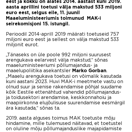
eest ja kokku on alates 2014. aastast kuni 2019.
aasta aprillini toetusi välja makstud 533 miljoni
euro eest, selgus eile, 11. juunil
Maaeluministeeriumis toimunud MAK-i
seirekomisjoni 15. istungil.
Perioodil 2014-aprill 2019 määrati toetuseid 757
miljoni euro eest ja sellest on välja makstud 533
miljonit eurot.
„Tänaseks on üle poole 992 miljoni suurusest
arengukava eelarvest välja makstud,“ sõnas
maaeluministeeriumi põllumajandus- ja
maaelupoliitika asekantsler
.
Marko Gorban
„Maaelu arengukava toetusi on võimalik kasutada
kuni aastani 2023. Huvi MAK-i meetmete vastu on
olnud suur ja senise rakendamise põhjal suudame
kõik Eestile ettenähtud vahendid põllumajandus-
ja toidusektori arendamise, keskkonnahoiu ja
maapiirkonna elujõulisuse suurendamise eesmärgil
ära kasutada,“ sõnas ta.
2019. aasta alguses toimus MAK toetuste mõju
hindamine, mille tulemused näitavad, et toetustel
on oluline mõju põllumajanduslike majapidamiste