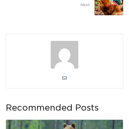
Next
admin
Recommended Posts