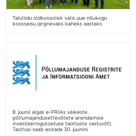
Taluliidu üldkoosolek valis uue nõukogu
koosseisu järgnevaks kaheks aastaks
8. juunil algas e-PRIAs väikeste
põllumajandusettevõtete arendamise
investeeringutoetuse taotluste vastuvõtt.
Taotlusi saab esitada 30. juunini.