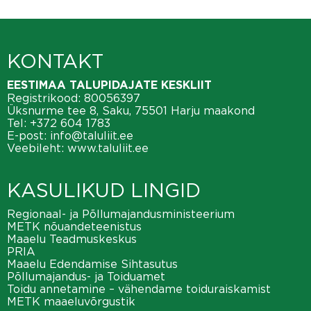
KONTAKT
EESTIMAA TALUPIDAJATE KESKLIIT
Registrikood: 80056397
Üksnurme tee 8, Saku, 75501 Harju maakond
Tel:
+372 604 1783
E-post:
info@taluliit.ee
Veebileht:
www.taluliit.ee
KASULIKUD LINGID
Regionaal- ja Põllumajandusministeerium
METK nõuandeteenistus
Maaelu Teadmuskeskus
PRIA
Maaelu Edendamise Sihtasutus
Põllumajandus- ja Toiduamet
Toidu annetamine – vähendame toiduraiskamist
METK maaeluvõrgustik