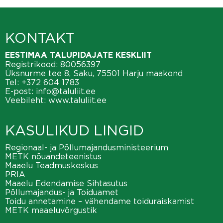
KONTAKT
EESTIMAA TALUPIDAJATE KESKLIIT
Registrikood: 80056397
Üksnurme tee 8, Saku, 75501 Harju maakond
Tel:
+372 604 1783
E-post:
info@taluliit.ee
Veebileht:
www.taluliit.ee
KASULIKUD LINGID
Regionaal- ja Põllumajandusministeerium
METK nõuandeteenistus
Maaelu Teadmuskeskus
PRIA
Maaelu Edendamise Sihtasutus
Põllumajandus- ja Toiduamet
Toidu annetamine – vähendame toiduraiskamist
METK maaeluvõrgustik