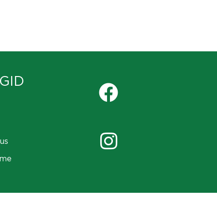
GID
us
ame