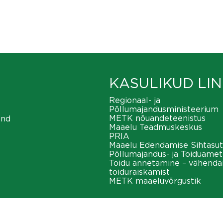
KASULIKUD LIN
Regionaal- ja
Põllumajandusministeerium
METK nõuandeteenistus
ond
Maaelu Teadmuskeskus
PRIA
Maaelu Edendamise Sihtasut
Põllumajandus- ja Toiduamet
Toidu annetamine – vähend
toiduraiskamist
METK maaeluvõrgustik