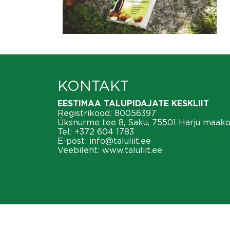
KONTAKT
EESTIMAA TALUPIDAJATE KESKLIIT
Registrikood: 80056397
Üksnurme tee 8, Saku, 75501 Harju maak
Tel:
+372 604 1783
E-post:
info@taluliit.ee
Veebileht:
www.taluliit.ee