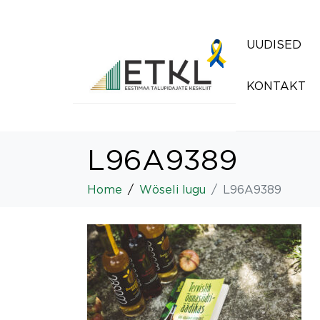
UUDISED
KONTAKT
L96A9389
Home
Wöseli lugu
L96A9389