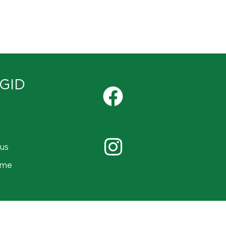
GID
us
ame