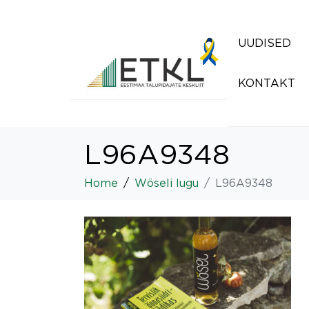
UUDISED
KONTAKT
L96A9348
Home
Wöseli lugu
L96A9348