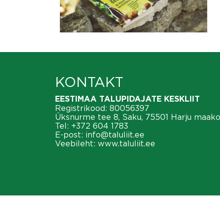
KONTAKT
EESTIMAA TALUPIDAJATE KESKLIIT
Registrikood: 80056397
Üksnurme tee 8, Saku, 75501 Harju maak
Tel:
+372 604 1783
E-post:
info@taluliit.ee
Veebileht:
www.taluliit.ee