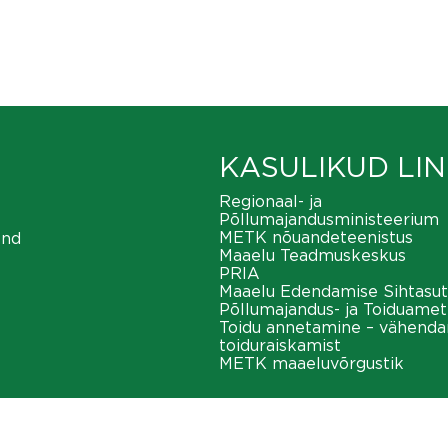
KASULIKUD LIN
Regionaal- ja
Põllumajandusministeerium
METK nõuandeteenistus
ond
Maaelu Teadmuskeskus
PRIA
Maaelu Edendamise Sihtasut
Põllumajandus- ja Toiduamet
Toidu annetamine – vähend
toiduraiskamist
METK maaeluvõrgustik