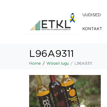
UUDISED
KONTAKT
L96A9311
Home
Wöseli lugu
L96A9311