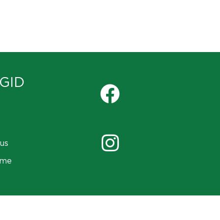
GID
us
ame