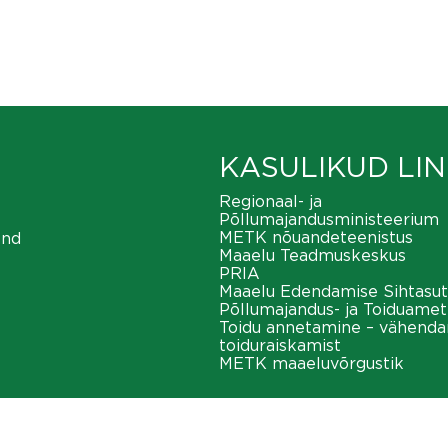
KASULIKUD LIN
Regionaal- ja
Põllumajandusministeerium
METK nõuandeteenistus
ond
Maaelu Teadmuskeskus
PRIA
Maaelu Edendamise Sihtasut
Põllumajandus- ja Toiduamet
Toidu annetamine – vähend
toiduraiskamist
METK maaeluvõrgustik