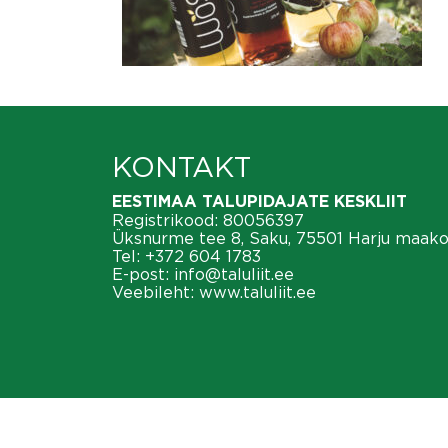
KONTAKT
EESTIMAA TALUPIDAJATE KESKLIIT
Registrikood: 80056397
Üksnurme tee 8, Saku, 75501 Harju maak
Tel:
+372 604 1783
E-post:
info@taluliit.ee
Veebileht:
www.taluliit.ee