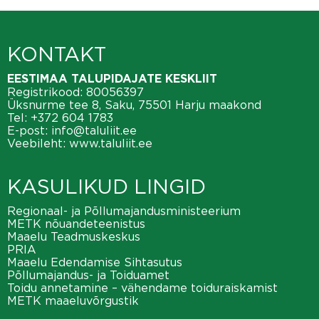
KONTAKT
EESTIMAA TALUPIDAJATE KESKLIIT
Registrikood: 80056397
Üksnurme tee 8, Saku, 75501 Harju maakond
Tel:
+372 604 1783
E-post:
info@taluliit.ee
Veebileht:
www.taluliit.ee
KASULIKUD LINGID
Regionaal- ja Põllumajandusministeerium
METK nõuandeteenistus
Maaelu Teadmuskeskus
PRIA
Maaelu Edendamise Sihtasutus
Põllumajandus- ja Toiduamet
Toidu annetamine – vähendame toiduraiskamist
METK maaeluvõrgustik