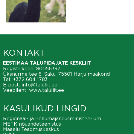
KONTAKT
EESTIMAA TALUPIDAJATE KESKLIIT
Registrikood: 80056397
Üksnurme tee 8, Saku, 75501 Harju maakond
Tel:
+372 604 1783
E-post:
info@taluliit.ee
Veebileht:
www.taluliit.ee
KASULIKUD LINGID
Regionaal- ja Põllumajandusministeerium
METK nõuandeteenistus
Maaelu Teadmuskeskus