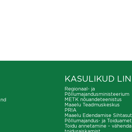
KASULIKUD LIN
Regionaal- ja
Põllumajandusministeerium
METK nõuandeteenistus
ond
Maaelu Teadmuskeskus
PRIA
Maaelu Edendamise Sihtasut
Põllumajandus- ja Toiduamet
Toidu annetamine – vähend
toiduraiskamist