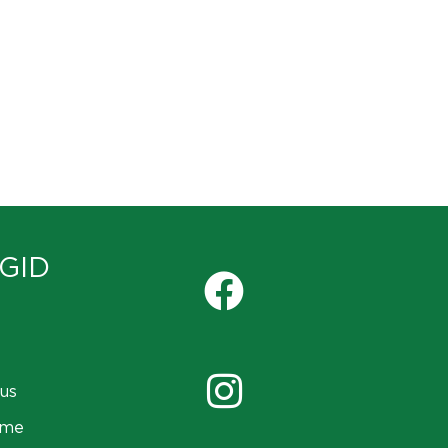
GID
us
ame