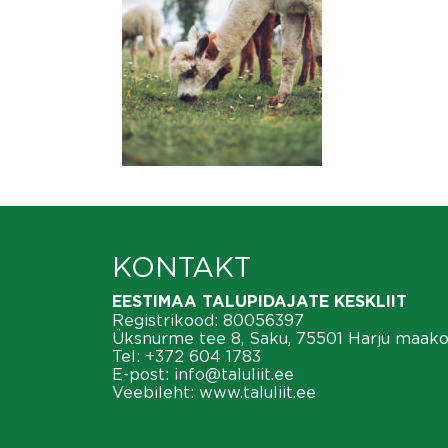
KONTAKT
EESTIMAA TALUPIDAJATE KESKLIIT
Registrikood: 80056397
Üksnurme tee 8, Saku, 75501 Harju maak
Tel:
+372 604 1783
E-post:
info@taluliit.ee
Veebileht:
www.taluliit.ee