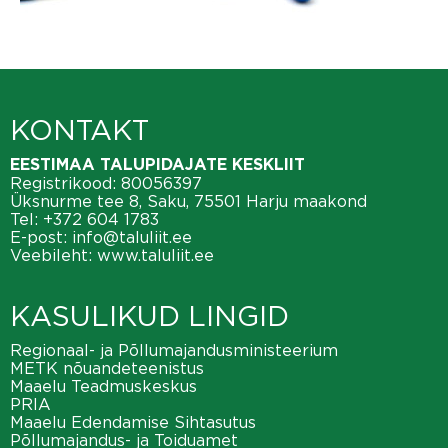
KONTAKT
EESTIMAA TALUPIDAJATE KESKLIIT
Registrikood: 80056397
Üksnurme tee 8, Saku, 75501 Harju maakond
Tel:
+372 604 1783
E-post:
info@taluliit.ee
Veebileht:
www.taluliit.ee
KASULIKUD LINGID
Regionaal- ja Põllumajandusministeerium
METK nõuandeteenistus
Maaelu Teadmuskeskus
PRIA
Maaelu Edendamise Sihtasutus
Põllumajandus- ja Toiduamet