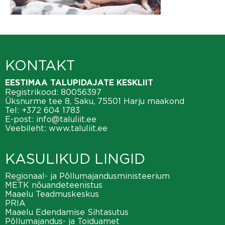
KONTAKT
EESTIMAA TALUPIDAJATE KESKLIIT
Registrikood: 80056397
Üksnurme tee 8, Saku, 75501 Harju maakond
Tel:
+372 604 1783
E-post:
info@taluliit.ee
Veebileht:
www.taluliit.ee
KASULIKUD LINGID
Regionaal- ja Põllumajandusministeerium
METK nõuandeteenistus
Maaelu Teadmuskeskus
PRIA
Maaelu Edendamise Sihtasutus
Põllumajandus- ja Toiduamet