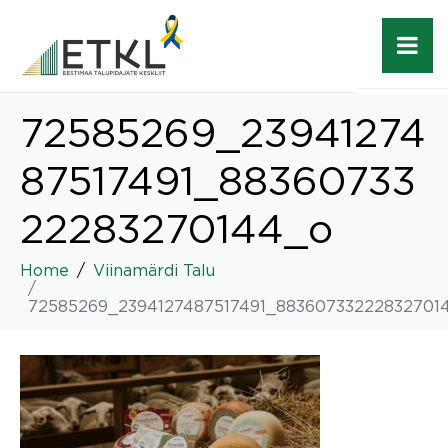
72585269_23941274
87517491_88360733
22283270144_o
Home
Viinamärdi Talu
72585269_2394127487517491_88360733222832701