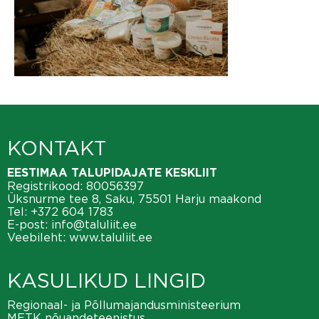
KONTAKT
EESTIMAA TALUPIDAJATE KESKLIIT
Registrikood: 80056397
Üksnurme tee 8, Saku, 75501 Harju maakond
Tel:
+372 604 1783
E-post:
info@taluliit.ee
Veebileht:
www.taluliit.ee
KASULIKUD LINGID
Regionaal- ja Põllumajandusministeerium
METK nõuandeteenistus